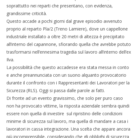
soprattutto nei reparti che presentano, con evidenza,
grandissime criticità.
Questo accade a pochi giorni dal grave episodio avvenuto
proprio al reparto Pla/2 (Treno Lamiere), dove un cappellone
industriale installato a oltre 20 metri di altezza è precipitato
all’interno del capannone, sfiorando quella che avrebbe potuto
trasformarsi nell’ennesima tragedia sul lavoro all’interno dell’ex
Ilva.
La possibilità che questo accadesse era stata messa in conto
e anche preannunciata con un suono alquanto provocatorio
durante il confronto con i Rappresentanti dei Lavoratori per la
Sicurezza (RLS). Oggi si passa dalle parole ai fatti.
Di fronte ad un evento gravissimo, che solo per puro caso
non ha provocato vittime, la risposta aziendale sembra quindi
essere non quella di investire sul ripristino delle condizioni
minime di sicurezza sul lavoro, ma quella di mandare a casa i
lavoratori in cassa integrazione. Una scelta che appare ancora
più incomprensibile, considerando che gli obblighi di sicurezza