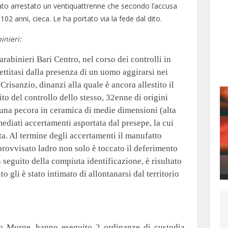
stato arrestato un ventiquattrenne che secondo l’accusa
102 anni, cieca. Le ha portato via la fede dal dito.
inieri:
abinieri Bari Centro, nel corso dei controlli in
ettitasi dalla presenza di un uomo aggirarsi nei
Crisanzio, dinanzi alla quale è ancora allestito il
to del controllo dello stesso, 32enne di origini
à una pecora in ceramica di medie dimensioni (alta
mediati accertamenti asportata dal presepe, la cui
a. Al termine degli accertamenti il manufatto
mprovvisato ladro non solo è toccato il deferimento
a seguito della compiuta identificazione, è risultato
to gli è stato intimato di
allontanarsi dal territorio
no Murge, hanno eseguito 2 ordinanze di custodia