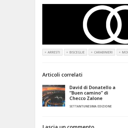
ARRESTI
BISCEGLIE
CARABINIERI
MO
Articoli correlati
David di Donatello a
“Buen camino” di
Checco Zalone
SETTANTUNESIMA EDIZIONE
Lascia un commento