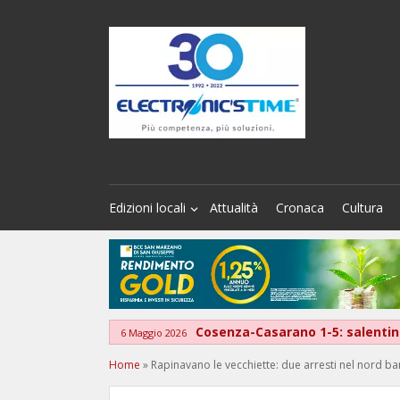
Edizioni locali
Attualità
Cronaca
Cultura
Cosenza-Casarano 1-5: salentini
6 Maggio 2026
Home
»
Rapinavano le vecchiette: due arresti nel nord b