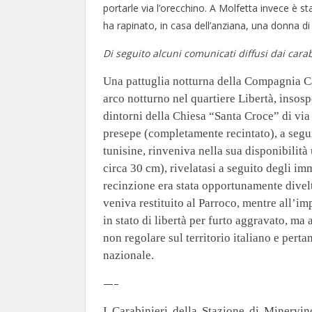
portarle via l’orecchino. A Molfetta invece è 
ha rapinato, in casa dell’anziana, una donna di 
Di seguito alcuni comunicati diffusi dai carab
Una pattuglia notturna della Compagnia Car
arco notturno nel quartiere Libertà, insosp
dintorni della Chiesa “Santa Croce” di via 
presepe (completamente recintato), a segui
tunisine, rinveniva nella sua disponibilit
circa 30 cm), rivelatasi a seguito degli im
recinzione era stata opportunamente divelt
veniva restituito al Parroco, mentre all’i
in stato di libertà per furto aggravato, ma 
non regolare sul territorio italiano e pertan
nazionale.
—–
I Carabinieri della Stazione di Minervi