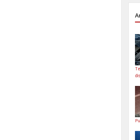
A
Te
di
Pu