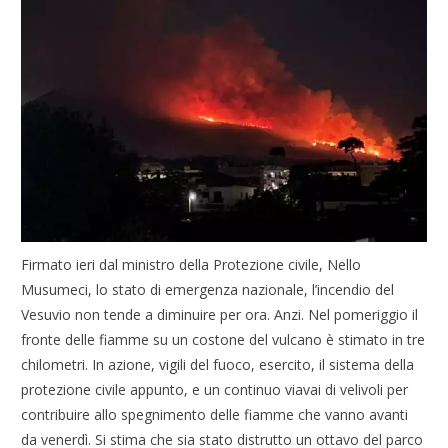
Firmato ieri dal ministro della Protezione civile, Nello
Musumeci, lo stato di emergenza nazionale, l’incendio del
Vesuvio non tende a diminuire per ora. Anzi. Nel pomeriggio il
fronte delle fiamme su un costone del vulcano è stimato in tre
chilometri. In azione, vigili del fuoco, esercito, il sistema della
protezione civile appunto, e un continuo viavai di velivoli per
contribuire allo spegnimento delle fiamme che vanno avanti
da venerdì. Si stima che sia stato distrutto un ottavo del parco