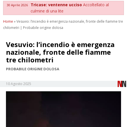
Tricase: ventenne ucciso
Accoltellato al
30 Aprile 2026
culmine di una lite
Home
»
Vesuvio: l’incendio è emergenza nazionale, fronte delle fiamme tre
chilometri | Probabile origine dolosa
Vesuvio: l’incendio è emergenza
nazionale, fronte delle fiamme
tre chilometri
PROBABILE ORIGINE DOLOSA
10 Agosto 2025