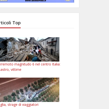
rticoli Top
rremoto magnitudo 6 nel centro Italia:
sastro, vittime
glia, strage di viaggiatori