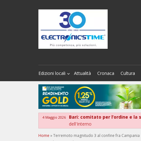
Edizioni locali
Attualità
Cronaca
Cultura
Bari: comitato per l’ordine e la
4 Maggio 2026
dell'Interno
Home
»
Terremoto magnitudo 3 al confine fra Campania e Pu