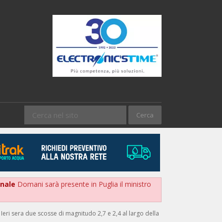
onale
Domani sarà presente in Puglia il ministro
Ieri sera due scosse di magnitudo 2,7 e 2,4 al largo della