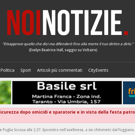
“Disapprovo quello che dici ma difenderò fino alla morte il tuo diritto a dirlo.”
(Evelyn Beatrice Hall, saggio su Voltaire)
Politica
Sport
Articoli più commentati
CityEvents
 sicurezza dopo omicidi e sparatorie e in vista della festa patr
glia Scossa alle 2,37. Epicentro nell'avellinese, a sei chilometri dal foggiano. 