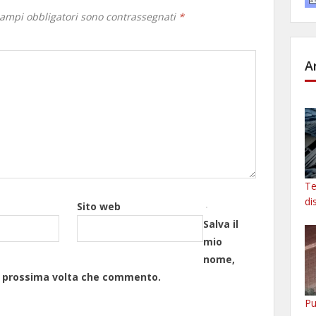
campi obbligatori sono contrassegnati
*
A
Te
di
Sito web
Salva il
mio
nome,
la prossima volta che commento.
Pu