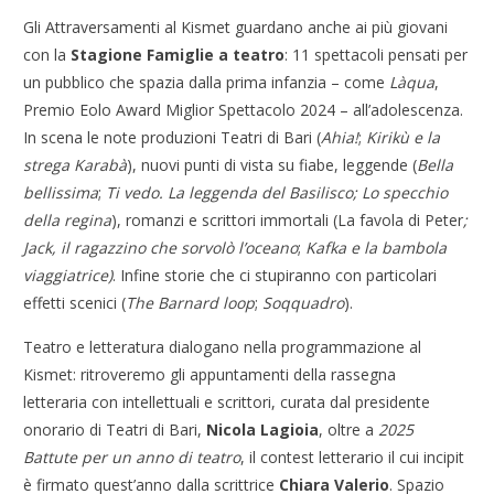
Gli Attraversamenti al Kismet guardano anche ai più giovani
con la
Stagione Famiglie a teatro
: 11 spettacoli pensati per
un pubblico che spazia dalla prima infanzia – come
Làqua
,
Premio Eolo Award Miglior Spettacolo 2024 – all’adolescenza.
In scena le note produzioni Teatri di Bari (
Ahia!
;
Kirikù e la
strega Karabà
), nuovi punti di vista su fiabe, leggende (
Bella
bellissima
;
Ti vedo. La leggenda del Basilisco;
Lo specchio
della regina
), romanzi e scrittori immortali (La favola di Peter
;
Jack, il ragazzino che sorvolò l’oceano
;
Kafka e la bambola
viaggiatrice)
. Infine storie che ci stupiranno con particolari
effetti scenici (
The Barnard loop
;
Soqquadro
).
Teatro e letteratura dialogano nella programmazione al
Kismet: ritroveremo gli appuntamenti della rassegna
letteraria
con intellettuali e scrittori,
curata dal presidente
onorario di Teatri di Bari,
Nicola Lagioia
, oltre a
2025
Battute per un anno di teatro
, il contest letterario il cui incipit
è firmato quest’anno dalla scrittrice
Chiara Valerio
. Spazio