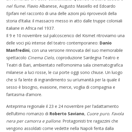
nel fiume.
Flavio Albanese, Augusto Masiello ed Edoardo
Epifani nel racconto di una delle azioni più riprovevoli della
storia d’Italia: il massacro messo in atto dalle truppe coloniali
italiane in Africa nel 1937.
Il 9 e 10 novembre sul palcoscenico del Kismet ritroviamo una
delle voci più intense del teatro contemporaneo:
Danio
Manfredini
, con una versione rinnovata del suo memorabile
spettacolo
Cinema Cielo
, coproduzione Sardegna Teatro e
Teatri di Bari, ambientato nell’omonima sala cinematografica
milanese a luci rosse, le cui porte oggi sono chiuse. Un luogo
che si fa lente di ingrandimento su un’umanità per la quale il
sesso è bisogno, evasione, merce, voglia di compagnia e
fantasma d’amore.
Anteprima regionale il 23 e 24 novembre per l’adattamento
dell’ultimo romanzo di
Roberto Saviano
,
Cuore puro.
Favola
nera per camorra e pallone
. Protagonisti tre ragazzini che
vengono assoldati come vedette nella Napoli ferita dalla