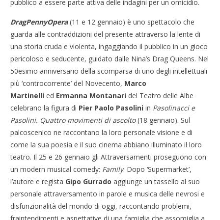
pubblico a essere parte attiva delle indagini per un omicidio.
DragPennyOpera
(11 e 12 gennaio) è uno spettacolo che
guarda alle contraddizioni del presente attraverso la lente di
una storia cruda e violenta, ingaggiando il pubblico in un gioco
pericoloso e seducente, guidato dalle Nina’s Drag Queens. Nel
50esimo anniversario della scomparsa di uno degli intellettuali
più ‘controcorrente’ del Novecento,
Marco
Martinelli
ed
Ermanna Montanari
del Teatro delle Albe
celebrano la figura di
Pier Paolo Pasolini
in
Pasolinacci e
Pasolini. Quattro movimenti di ascolto
(18 gennaio). Sul
palcoscenico ne raccontano la loro personale visione e di
come la sua poesia e il suo cinema abbiano illuminato il loro
teatro. Il 25 e 26 gennaio gli Attraversamenti proseguono con
un modern musical comedy:
Family
. Dopo ‘Supermarket’,
l’autore e regista
Gipo Gurrado
aggiunge un tassello al suo
personale attraversamento in parole e musica delle nevrosi e
disfunzionalità del mondo di oggi, raccontando problemi,
fraintendimenti e aspettative di una famiglia che assomiglia a