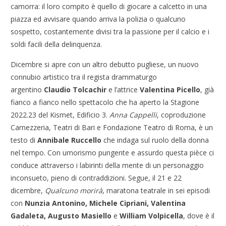
camorra: il loro compito è quello di giocare a calcetto in una
piazza ed avvisare quando arriva la polizia o qualcuno
sospetto, costantemente divisi tra la passione per il calcio e i
soldi facili della delinquenza.
Dicembre si apre con un altro debutto pugliese, un nuovo
connubio artistico tra il regista drammaturgo
argentino
Claudio Tolcachir
e l’attrice
Valentina Picello
, già
fianco a fianco nello spettacolo che ha aperto la Stagione
2022.23 del Kismet, Edificio 3.
Anna Cappelli
, coproduzione
Carnezzeria, Teatri di Bari e Fondazione Teatro di Roma, è un
testo di
Annibale Ruccello
che indaga sul ruolo della donna
nel tempo. Con umorismo pungente e assurdo questa pièce ci
conduce attraverso i labirinti della mente di un personaggio
inconsueto, pieno di contraddizioni. Segue, il 21 e 22
dicembre,
Qualcuno morirà
, maratona teatrale in sei episodi
con
Nunzia Antonino, Michele Cipriani, Valentina
Gadaleta, Augusto Masiello
e
William Volpicella
, dove è il