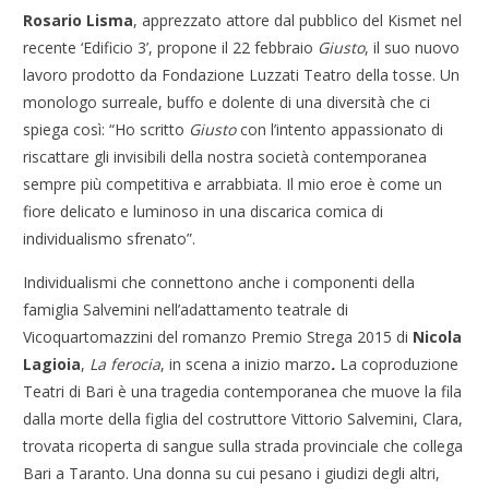
Rosario Lisma
, apprezzato attore dal pubblico del Kismet nel
recente ‘Edificio 3’, propone il 22 febbraio
Giusto
, il suo nuovo
lavoro prodotto da Fondazione Luzzati Teatro della tosse. Un
monologo surreale, buffo e dolente di una diversità che ci
spiega così: “Ho scritto
Giusto
con l’intento appassionato di
riscattare gli invisibili della nostra società contemporanea
sempre più competitiva e arrabbiata. Il mio eroe è come un
fiore delicato e luminoso in una discarica comica di
individualismo sfrenato”.
Individualismi che connettono anche i componenti della
famiglia Salvemini nell’adattamento teatrale di
Vicoquartomazzini del romanzo Premio Strega 2015 di
Nicola
Lagioia
,
La ferocia
, in scena a inizio marzo
.
La coproduzione
Teatri di Bari è una tragedia contemporanea che muove la fila
dalla morte della figlia del costruttore Vittorio Salvemini, Clara,
trovata ricoperta di sangue sulla strada provinciale che collega
Bari a Taranto. Una donna su cui pesano i giudizi degli altri,