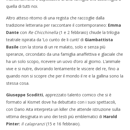
quella di tutti noi.
Altro atteso ritorno di una regista che raccoglie dalla
tradizione letteraria per raccontare il contemporaneo:
Emma
Dante
con
Re Chicchinella
(1 e 2 febbraio)
chiude la trilogia
teatrale ispirata da ‘Lo cunto de li cunti’ di
Giambattista
Basile
con la storia di un re malato, solo e senza più
speranze, circondato da una famiglia anaffettiva e glaciale che
ha un solo scopo, ricevere un uovo d’oro al giorno. L’animale
vive e si nutre, divorando lentamente le viscere del re, fino a
quando non si scopre che per il mondo il re e la gallina sono la
stessa cosa.
Giuseppe Scoditti
, apprezzato talento comico che si è
formato al Kismet dove ha debuttato con i suoi spettacoli,
con Dario Aita interpreta un killer che attende istruzione sulla
vittima designata in uno dei testi più emblematici di
Harold
Pinter:
Il calapranzi
(15 e 16 febbraio).