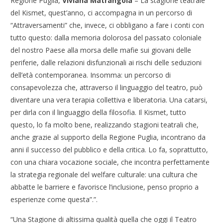
Regione Puglia,
Viviana Matrangola
– La stagione teatrale
del Kismet, quest’anno, ci accompagna in un percorso di
“Attraversamenti” che, invece, ci obbligano a fare i conti con
tutto questo: dalla memoria dolorosa del passato coloniale
del nostro Paese alla morsa delle mafie sui giovani delle
periferie, dalle relazioni disfunzionali ai rischi delle seduzioni
dell’età contemporanea. Insomma: un percorso di
consapevolezza che, attraverso il linguaggio del teatro, può
diventare una vera terapia collettiva e liberatoria. Una catarsi,
per dirla con il linguaggio della filosofia. Il Kismet, tutto
questo, lo fa molto bene, realizzando stagioni teatrali che,
anche grazie al supporto della Regione Puglia, incontrano da
anni il successo del pubblico e della critica. Lo fa, soprattutto,
con una chiara vocazione sociale, che incontra perfettamente
la strategia regionale del welfare culturale: una cultura che
abbatte le barriere e favorisce l’inclusione, penso proprio a
esperienze come questa”.”.
“Una Stagione di altissima qualità quella che oggi il Teatro