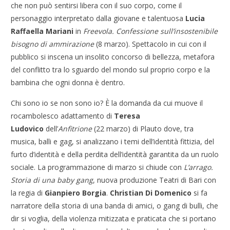
che non può sentirsi libera con il suo corpo, come il
personaggio interpretato dalla giovane e talentuosa
Lucia
Raffaella Mariani
in
Freevola.
Confessione sull’insostenibile
bisogno di ammirazione
(8 marzo). Spettacolo in cui con il
pubblico si inscena un insolito concorso di bellezza, metafora
del conflitto tra lo sguardo del mondo sul proprio corpo e la
bambina che ogni donna è dentro.
Chi sono io se non sono io? È la domanda da cui muove il
rocambolesco adattamento di
Teresa
Ludovico
dell’
Anfitrione
(22 marzo)
di Plauto dove, tra
musica, balli e gag, si analizzano i temi dell’identità fittizia, del
furto d’identità e della perdita dell’identità garantita da un ruolo
sociale. La programmazione di marzo si chiude con
L’arrago.
Storia di una baby gang
, nuova produzione Teatri di Bari con
la regia di
Gianpiero Borgia
.
Christian Di Domenico
si fa
narratore della storia di una banda di amici, o gang di bulli, che
dir si voglia, della violenza mitizzata e praticata che si portano