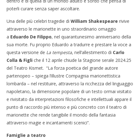
dentro e di quella di un mondo adulto e sordo che pensa di
poterli curare senza saper ascoltare.
Una delle più celebri tragedie di
William Shakespeare
rivive
attraverso le marionette in uno straordinario omaggio
a
Eduardo De Filippo
, nel quarantunesimo anniversario della
sua morte. Fu proprio Eduardo a tradurre e prestare la voce a
questa versione de
La tempesta
, nell’allestimento di
Carlo
Colla & Figli
che il 12 aprile chiude la Stagione serale 2024.25
del Teatro Kismet. “La forza poetica del grande autore
partenopeo – spiega l’illustre Compagnia marionettistica
lombarda – nel restituire, attraverso la ricchezza del linguaggio
napoletano, la dimensione popolare di un testo ormai visitato
e rivisitato da interpretazioni filosofiche e intellettuali appare il
punto di raccordo più intenso e più concreto con il teatro di
marionette che rende tangibile il mondo della fantasia
attraverso magie e incantamenti scenici”.
Famiglie a teatro