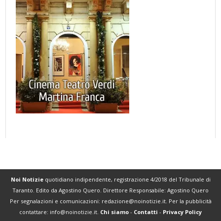
Noi Notizie
quotidiano indipendente, registrazione 4/2018 del Tribunale di
Taranto. Edito da Agostino Quero. Direttore Responsabile: Agostino Quero
Per segnalazioni e comunicazioni:
redazione@noinotizie.it
. Per la pubblicità
contattare:
info@noinotizie.it
.
Chi siamo
-
Contatti
-
Privacy Policy