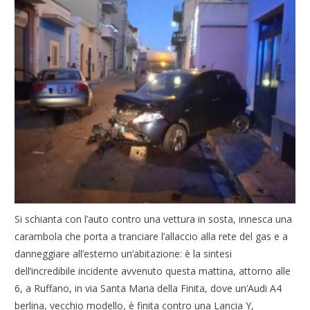
Si schianta con l’auto contro una vettura in sosta, innesca una
carambola che porta a tranciare l’allaccio alla rete del gas e a
danneggiare all’esterno un’abitazione: è la sintesi
dell’incredibile incidente avvenuto questa mattina, attorno alle
6, a Ruffano, in via Santa Maria della Finita, dove un’Audi A4
berlina, vecchio modello, è finita contro una Lancia Y,