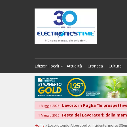
Edizioni locali
Attualità
Cronaca
Cultura
Lavoro: in Puglia “le prospett
1 Maggio 2026
Festa dei Lavoratori: dalla memo
1 Maggio 2026
Home
»
Locorotondo-Alberobello: incidente, morto 38en