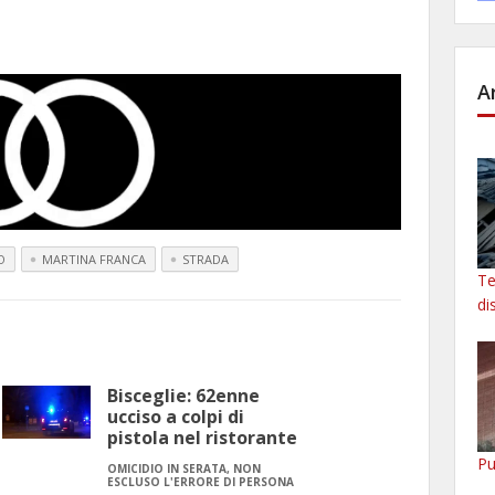
A
O
MARTINA FRANCA
STRADA
Te
di
Bisceglie: 62enne
ucciso a colpi di
pistola nel ristorante
Pu
OMICIDIO IN SERATA, NON
ESCLUSO L'ERRORE DI PERSONA