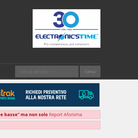
nte basse” ma non solo
Report Aforisma