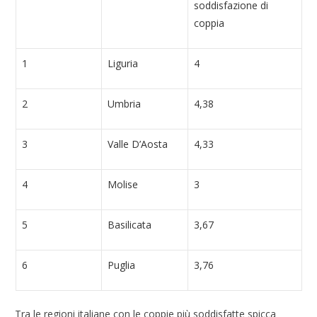
soddisfazione di
coppia
1
Liguria
4
2
Umbria
4,38
3
Valle D’Aosta
4,33
4
Molise
3
5
Basilicata
3,67
6
Puglia
3,76
Tra le regioni italiane con le coppie più soddisfatte spicca