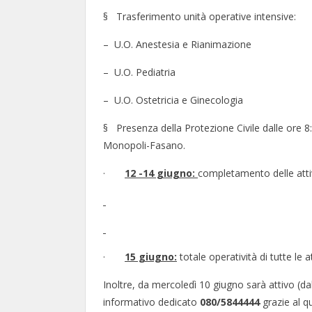
§ Trasferimento unità operative intensive:
– U.O. Anestesia e Rianimazione
– U.O. Pediatria
– U.O. Ostetricia e Ginecologia
§ Presenza della Protezione Civile dalle ore 8:
Monopoli-Fasano.
·
12 -14 giugno:
completamento delle attiv
·
15 giugno:
totale operatività di tutte l
Inoltre, da mercoledì 10 giugno sarà attivo (dal
informativo dedicato
080/5844444
grazie al qu