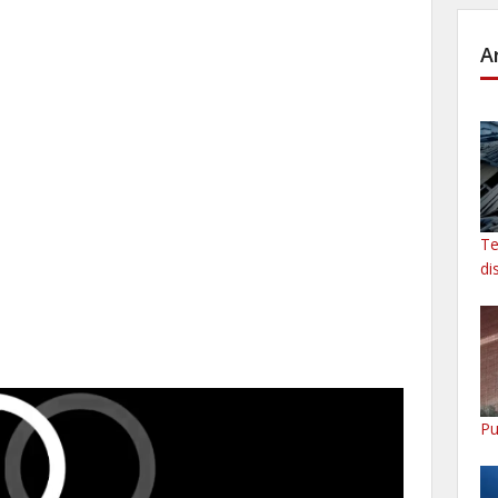
A
Te
di
Pu