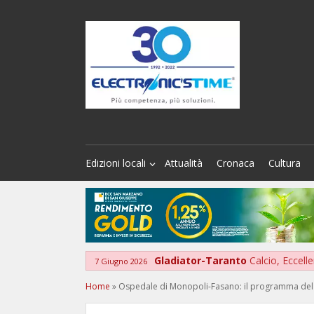
Edizioni locali
Attualità
Cronaca
Cultura
Gladiator-Taranto
Calcio, Eccelle
7 Giugno 2026
Home
»
Ospedale di Monopoli-Fasano: il programma del 