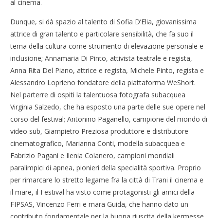
al cinema.
Dunque, si dà spazio al talento di Sofia D’Elia, giovanissima
attrice di gran talento e particolare sensibilità, che fa suo il
tema della cultura come strumento di elevazione personale e
inclusione; Annamaria Di Pinto, attivista teatrale e regista,
Anna Rita Del Piano, attrice e regista, Michele Pinto, regista e
Alessandro Loprieno fondatore della piattaforma WeShort.
Nel parterre di ospiti la talentuosa fotografa subacquea
Virginia Salzedo, che ha esposto una parte delle sue opere nel
corso del festival; Antonino Paganello, campione del mondo di
video sub, Giampietro Preziosa produttore e distributore
cinematografico, Marianna Conti, modella subacquea e
Fabrizio Pagani e Ilenia Colanero, campioni mondiali
paralimpici di apnea, pionieri della specialità sportiva. Proprio
per rimarcare lo stretto legame fra la città di Trani il cinema e
il mare, il Festival ha visto come protagonisti gli amici della
FIPSAS, Vincenzo Ferri e mara Guida, che hanno dato un
contributo fondamentale per la buona riuscita della kermesse