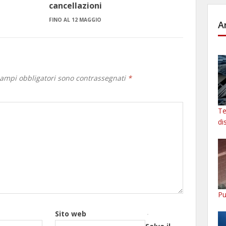
cancellazioni
FINO AL 12 MAGGIO
A
campi obbligatori sono contrassegnati
*
Te
di
Pu
Sito web