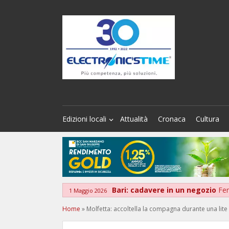
Edizioni locali
Attualità
Cronaca
Cultura
Bari: cadavere in un negozio
Fer
1 Maggio 2026
Home
»
Molfetta: accoltella la compagna durante una lite 