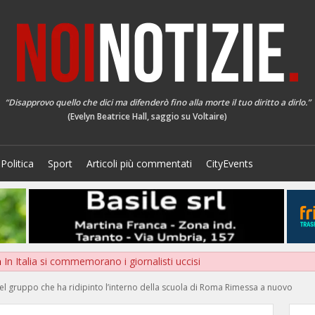
“Disapprovo quello che dici ma difenderò fino alla morte il tuo diritto a dirlo.”
(Evelyn Beatrice Hall, saggio su Voltaire)
Politica
Sport
Articoli più commentati
CityEvents
a
In Italia si commemorano i giornalisti uccisi
l gruppo che ha ridipinto l’interno della scuola di Roma Rimessa a nuovo