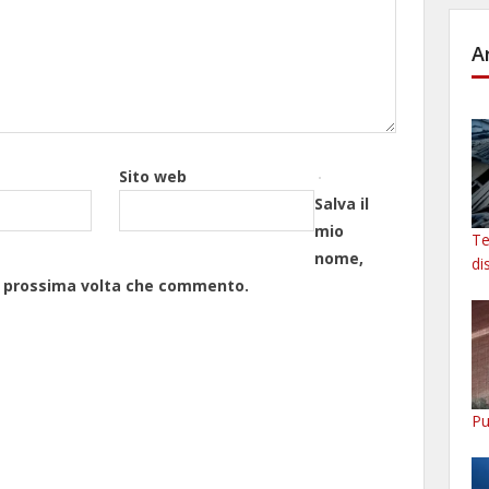
A
Sito web
Salva il
mio
Te
nome,
di
la prossima volta che commento.
Pu