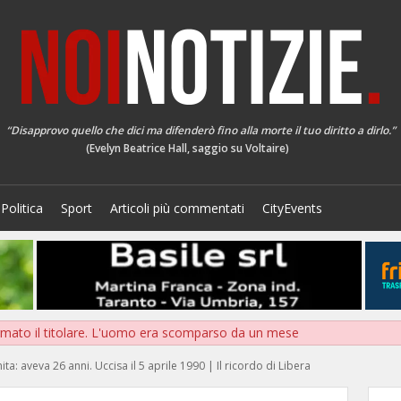
“Disapprovo quello che dici ma difenderò fino alla morte il tuo diritto a dirlo.”
(Evelyn Beatrice Hall, saggio su Voltaire)
Politica
Sport
Articoli più commentati
CityEvents
mato il titolare. L'uomo era scomparso da un mese
ta: aveva 26 anni. Uccisa il 5 aprile 1990 | Il ricordo di Libera