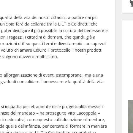
alità della vita dei nostri cittadini, a partire dai più
nicipio farà da collante tra la LILT e Coldiretti, che
poter divulgare il più possibile la cultura del benessere e
con i ragazzi, i cittadini di domani, che quindi, già a
ormazioni utili su questi temi e diventare più consapevoli
voluto chiamare CibOro il protocollo: i nostri prodotti
ze valgono davvero moltissimo.
o all’organizzazione di eventi estemporanei, ma a una
grado di consolidare il benessere e la qualità della vita
 si inquadra perfettamente nelle progettualità messe i
inizio del mandato – ha proseguito Vito Lacoppola –
socio-educativi, come questo sull’educazione alimentare,
da quelle dell’infanzia, per cercare di formare in maniera
esidero ringraziare LILT e Coldiretti ma soprattutto