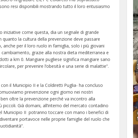
 sono resi disponibili mostrando tutto il loro entusiasmo
 iniziative come questa, dia un segnale di grande
in quanto la cultura della prevenzione deve passare
anche per il loro ruolo in famiglia, solo i più giovani
to cambiamento, grazie alla nostra dieta mediterranea e
dotti a km 0. Mangiare pugliese significa mangiare sano
colare, per prevenire l’obesità e una serie di malattie”.
con il Municipio II e la Coldiretti Puglia- ha concluso
promuoviamo prevenzione ogni giorno nei nostri
a ben oltre la prevenzione perché va incontro alla
iù piccoli. Già domani, all’interno del mercato contadino
 del Municipio II potranno toccare con mano i benefici di
iventare portavoce nelle proprie famiglie del ruolo che
otidianità”.