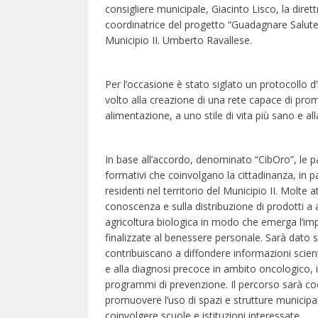
consigliere municipale, Giacinto Lisco, la diret
coordinatrice del progetto “Guadagnare Salute 
Municipio II. Umberto Ravallese.
Per l’occasione è stato siglato un protocollo d’in
volto alla creazione di una rete capace di prom
alimentazione, a uno stile di vita più sano e al
In base all’accordo, denominato “CibOro”, le pa
formativi che coinvolgano la cittadinanza, in pa
residenti nel territorio del Municipio II. Molte 
conoscenza e sulla distribuzione di prodotti a a
agricoltura biologica in modo che emerga l’imp
finalizzate al benessere personale. Sarà dato sp
contribuiscano a diffondere informazioni scienti
e alla diagnosi precoce in ambito oncologico, i
programmi di prevenzione. Il percorso sarà co
promuovere l’uso di spazi e strutture municipali
coinvolgere scuole e istituzioni interessate.