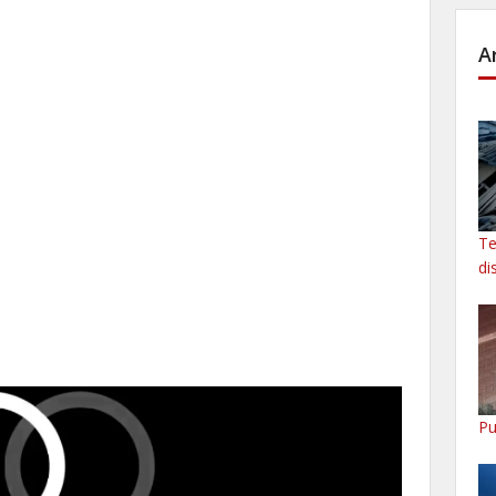
A
Te
di
Pu