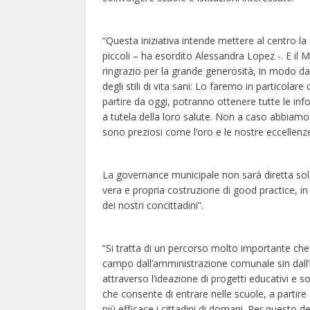
“Questa iniziativa intende mettere al centro la qu
piccoli – ha esordito Alessandra Lopez -. E il Mu
ringrazio per la grande generosità, in modo da 
degli stili di vita sani: Lo faremo in particolare 
partire da oggi, potranno ottenere tutte le inf
a tutela della loro salute. Non a caso abbiamo 
sono preziosi come l’oro e le nostre eccellen
La governance municipale non sarà diretta sol
vera e propria costruzione di good practice, in 
dei nostri concittadini”.
“Si tratta di un percorso molto importante che
campo dall’amministrazione comunale sin dall’
attraverso l’ideazione di progetti educativi e 
che consente di entrare nelle scuole, a partire 
più efficace i cittadini di domani. Per questo d