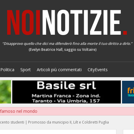
“Disapprovo quello che dici ma difenderò fino alla morte il tuo diritto a dirlo.”
(Evelyn Beatrice Hall, saggio su Voltaire)
Politica
Sport
Articoli più commentati
CityEvents
o famoso nel mondo
duecento studenti | Promosso da municipio II, Lilt e Coldiretti Puglia