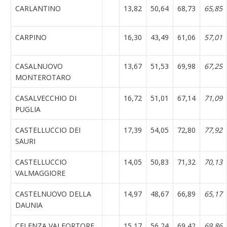
CARLANTINO
13,82
50,64
68,73
65,85
CARPINO
16,30
43,49
61,06
57,01
CASALNUOVO
13,67
51,53
69,98
67,25
MONTEROTARO
CASALVECCHIO DI
16,72
51,01
67,14
71,09
PUGLIA
CASTELLUCCIO DEI
17,39
54,05
72,80
77,92
SAURI
CASTELLUCCIO
14,05
50,83
71,32
70,13
VALMAGGIORE
CASTELNUOVO DELLA
14,97
48,67
66,89
65,17
DAUNIA
CELENZA VALFORTORE
15,17
56,24
69,42
69,86