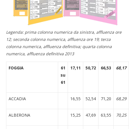
Legenda: prima colonna numerica da sinistra, affluenza ore
12; seconda colonna numerica, affluenza ore 19; terza
colonna numerica, affluenza definitiva; quarta colonna
numerica, affluenza definitiva 2013
FOGGIA
61
17,11
50,72
66,53
68,17
su
61
ACCADIA
16,55
52,54
71,20
68,29
ALBERONA
15,25
47,69
63,55
70,25