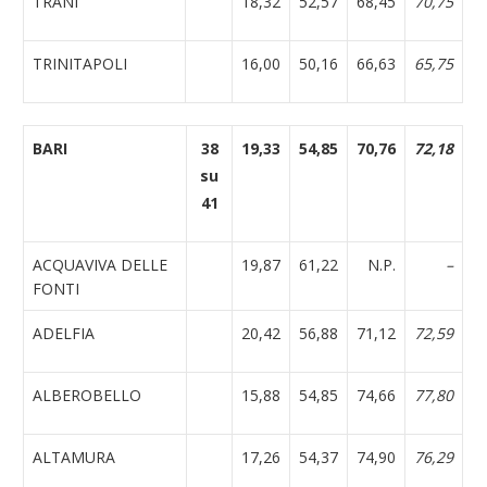
TRANI
18,32
52,57
68,45
70,75
TRINITAPOLI
16,00
50,16
66,63
65,75
BARI
38
19,33
54,85
70,76
72,18
su
41
ACQUAVIVA DELLE
19,87
61,22
N.P.
–
FONTI
ADELFIA
20,42
56,88
71,12
72,59
ALBEROBELLO
15,88
54,85
74,66
77,80
ALTAMURA
17,26
54,37
74,90
76,29