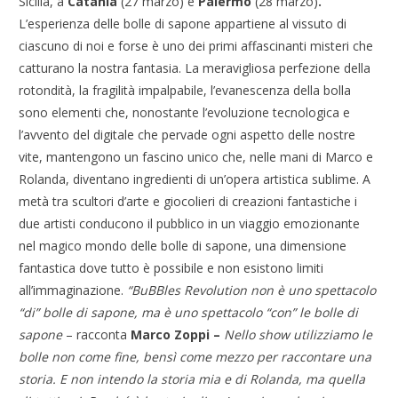
Sicilia, a
Catania
(27 marzo) e
Palermo
(28 marzo)
.
L’esperienza delle bolle di sapone appartiene al vissuto di
ciascuno di noi e forse è uno dei primi affascinanti misteri che
catturano la nostra fantasia. La meravigliosa perfezione della
rotondità, la fragilità impalpabile, l’evanescenza della bolla
sono elementi che, nonostante l’evoluzione tecnologica e
l’avvento del digitale che pervade ogni aspetto delle nostre
vite, mantengono un fascino unico che, nelle mani di Marco e
Rolanda, diventano ingredienti di un’opera artistica sublime. A
metà tra scultori d’arte e giocolieri di creazioni fantastiche i
due artisti conducono il pubblico in un viaggio emozionante
nel magico mondo delle bolle di sapone, una dimensione
fantastica dove tutto è possibile e non esistono limiti
all’immaginazione.
“BuBBles Revolution non è uno spettacolo
“di” bolle di sapone, ma è uno spettacolo “con” le bolle di
sapone
– racconta
Marco Zoppi –
Nello show utilizziamo le
bolle non come fine, bensì come mezzo per raccontare una
storia. E non intendo la storia mia e di Rolanda, ma quella