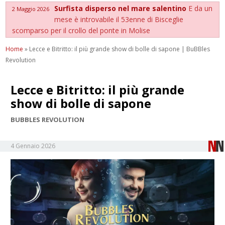
Surfista disperso nel mare salentino
E da un
2 Maggio 2026
mese è introvabile il 53enne di Bisceglie
scomparso per il crollo del ponte in Molise
Home
»
Lecce e Bitritto: il più grande show di bolle di sapone | BuBBles
Revolution
Lecce e Bitritto: il più grande
show di bolle di sapone
BUBBLES REVOLUTION
4 Gennaio 2026