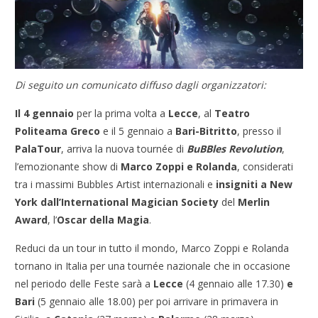
Di seguito un comunicato diffuso dagli organizzatori:
Il 4 gennaio
per la prima volta a
Lecce
, al
Teatro
Politeama Greco
e il 5 gennaio a
Bari-Bitritto
, presso il
PalaTour
, arriva la nuova tournée di
BuBBles Revolution
,
l’emozionante show di
Marco Zoppi e Rolanda
, considerati
tra i massimi Bubbles Artist internazionali e
insigniti a New
York dall’International Magician Society
del
Merlin
Award
, l’
Oscar della Magia
.
Reduci da un tour in tutto il mondo, Marco Zoppi e Rolanda
tornano in Italia per una tournée nazionale che in occasione
nel periodo delle Feste sarà a
Lecce
(4 gennaio alle 17.30)
e
Bari
(5 gennaio alle 18.00) per poi arrivare in primavera in