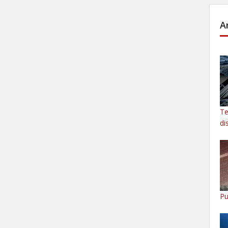
A
Te
di
Pu