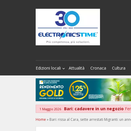
Edizioni locali
Attualità
Cronaca
Cultura
Bari: cadavere in un negozio
Fer
1 Maggio 2026
Home
»
Bari: rissa al Cara, sette arrestati Migranti: un 