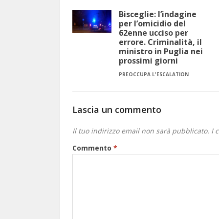
Bisceglie: l’indagine
per l’omicidio del
62enne ucciso per
errore. Criminalità, il
ministro in Puglia nei
prossimi giorni
PREOCCUPA L'ESCALATION
Lascia un commento
Il tuo indirizzo email non sarà pubblicato.
I 
Commento
*