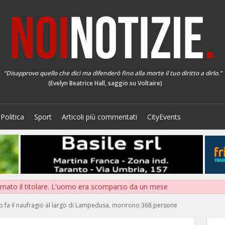
“Disapprovo quello che dici ma difenderò fino alla morte il tuo diritto a dirlo.”
(Evelyn Beatrice Hall, saggio su Voltaire)
Politica
Sport
Articoli più commentati
CityEvents
mato il titolare. L'uomo era scomparso da un mese
anno fa il naufragio al largo di Lampedusa, morirono 368 persone