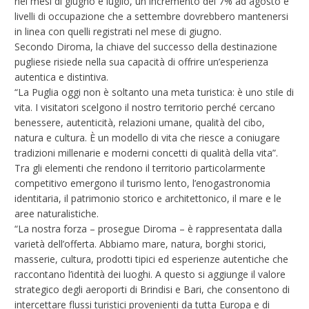
nei mesi di giugno e luglio, un incremento del 7% ad agosto e
livelli di occupazione che a settembre dovrebbero mantenersi
in linea con quelli registrati nel mese di giugno.
Secondo Diroma, la chiave del successo della destinazione
pugliese risiede nella sua capacità di offrire un’esperienza
autentica e distintiva.
“La Puglia oggi non è soltanto una meta turistica: è uno stile di
vita. I visitatori scelgono il nostro territorio perché cercano
benessere, autenticità, relazioni umane, qualità del cibo,
natura e cultura. È un modello di vita che riesce a coniugare
tradizioni millenarie e moderni concetti di qualità della vita”.
Tra gli elementi che rendono il territorio particolarmente
competitivo emergono il turismo lento, l’enogastronomia
identitaria, il patrimonio storico e architettonico, il mare e le
aree naturalistiche.
“La nostra forza – prosegue Diroma – è rappresentata dalla
varietà dell’offerta. Abbiamo mare, natura, borghi storici,
masserie, cultura, prodotti tipici ed esperienze autentiche che
raccontano l’identità dei luoghi. A questo si aggiunge il valore
strategico degli aeroporti di Brindisi e Bari, che consentono di
intercettare flussi turistici provenienti da tutta Europa e di