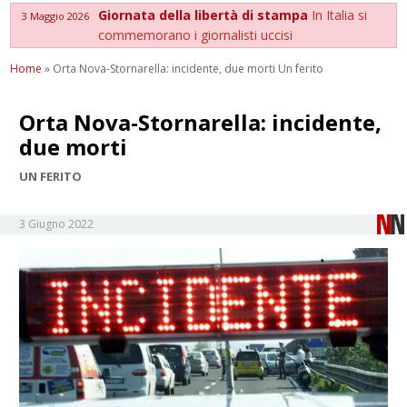
Giornata della libertà di stampa
In Italia si
3 Maggio 2026
commemorano i giornalisti uccisi
Home
»
Orta Nova-Stornarella: incidente, due morti Un ferito
Orta Nova-Stornarella: incidente,
due morti
UN FERITO
3 Giugno 2022