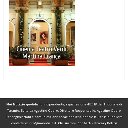
Noi Notizie
quotidiano indipendente, registrazione 4/2018 del Tribunale di
Taranto. Edito da Agostino Quero. Direttore Responsabile: Agostino Quero
Per segnalazioni e comunicazioni:
redazione@noinotizie.it
. Per la pubblicità
contattare:
info@noinotizie.it
.
Chi siamo
-
Contatti
-
Privacy Policy