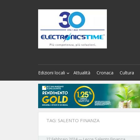
Edizioni locali
Attualità
Cronaca
Cultura
TAG:
SALENTO FINANZA
Lecce
Salento Finanza
27 Febbraio 2024
—