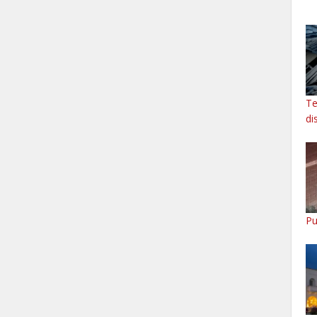
Te
di
Pu