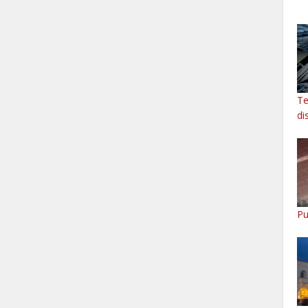
Te
di
Pu