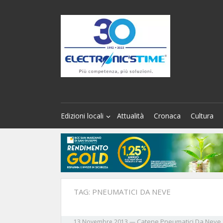
Edizioni locali
Attualità
Cronaca
Cultura
TAG:
PNEUMATICI DA NEVE
Catene
Pneumatici Da Neve
13 Novembre 2013
—