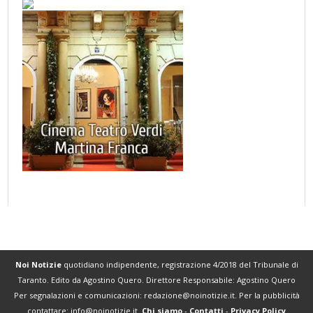
Noi Notizie
quotidiano indipendente, registrazione 4/2018 del Tribunale di
Taranto. Edito da Agostino Quero. Direttore Responsabile: Agostino Quero
Per segnalazioni e comunicazioni:
redazione@noinotizie.it
. Per la pubblicità
contattare:
info@noinotizie.it
.
Chi siamo
-
Contatti
-
Privacy Policy