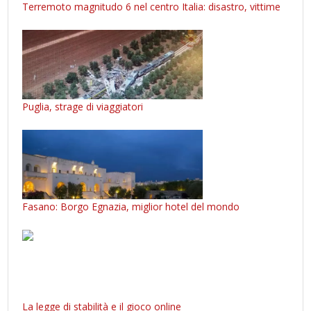
Terremoto magnitudo 6 nel centro Italia: disastro, vittime
Puglia, strage di viaggiatori
Fasano: Borgo Egnazia, miglior hotel del mondo
La legge di stabilità e il gioco online