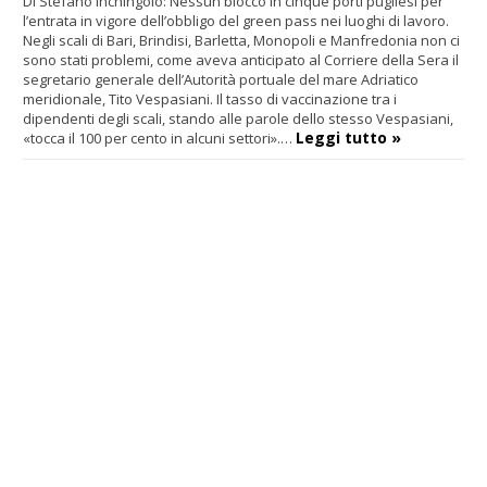
Di Stefano Inchingolo: Nessun blocco in cinque porti pugliesi per
l’entrata in vigore dell’obbligo del green pass nei luoghi di lavoro.
Negli scali di Bari, Brindisi, Barletta, Monopoli e Manfredonia non ci
sono stati problemi, come aveva anticipato al Corriere della Sera il
segretario generale dell’Autorità portuale del mare Adriatico
meridionale, Tito Vespasiani. Il tasso di vaccinazione tra i
dipendenti degli scali, stando alle parole dello stesso Vespasiani,
Leggi tutto »
«tocca il 100 per cento in alcuni settori».…