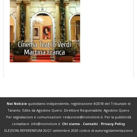
Noi Notizie
quotidiano indipendente, registrazione 4/2018 del Tribunale di
Taranto. Edito da Agostino Quero. Direttore Responsabile: Agostino Quero
Per segnalazioni e comunicazioni:
redazione@noinotizie.it
. Per la pubblicità
contattare:
info@noinotizie.it
.
Chi siamo
-
Contatti
-
Privacy Policy
ELEZIONI-REFERENDUM 20/21 settembre 2020 codice di autoregolamentazione