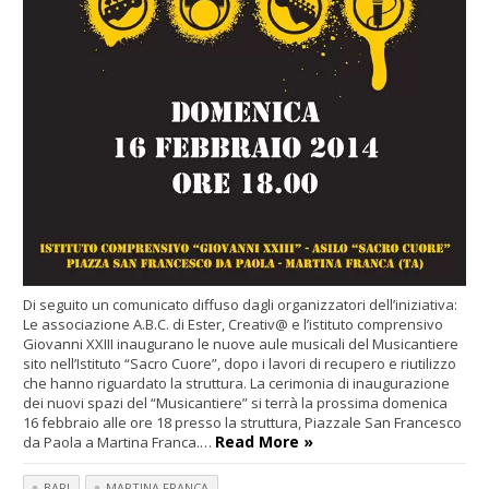
Di seguito un comunicato diffuso dagli organizzatori dell’iniziativa:
Le associazione A.B.C. di Ester, Creativ@ e l’istituto comprensivo
Giovanni XXIII inaugurano le nuove aule musicali del Musicantiere
sito nell’Istituto “Sacro Cuore”, dopo i lavori di recupero e riutilizzo
che hanno riguardato la struttura. La cerimonia di inaugurazione
dei nuovi spazi del “Musicantiere” si terrà la prossima domenica
16 febbraio alle ore 18 presso la struttura, Piazzale San Francesco
Read More »
da Paola a Martina Franca.…
BARI
MARTINA FRANCA