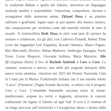
la tradizione Balkan e quella del Salento, attraverso un linguaggio
musicale insolito e sorprendente. Concertista, compositore, docente e
arrangiatore dalle numerose anime,
Ekland Hasa
è un pianista
raffinato e graffiante, legato tanto al jazz quanto alla musica classica,
alla composizione per orchestra come alle musiche etniche di tutto il
mondo. Il violoncellista
Redi Hasa
in oltre vent’anni di carriera ha
suonato e collaborato, tra gli altri, con Ludovico Einaudi, Robert Plant
(voce dei leggendari Led Zeppelin), Kocani Orkestra, Mauro Pagani,
Rita Marcotulli, Pacifico, Boban Markovic, Ambrogio Sparagna, Paolo
Fresu, Goran Bregovic, Giovanni Sollima, Maria Mazzotta.
Alle
22
(
ingresso libero
) il live di
Rachele Andrioli e Coro a Coro
. La
cantante, musicista e autrice, una delle più originali interpreti della
nuova scena salentina, vincitrice nel 2023 del Premio Nazionale Città
di Loano per la Musica Tradizionale Italiana con il suo esordio solista
“Leuca” (Finisterre | Puglia Sounds Records), si esibirà con il progetto
Coro a Coro. L’ensemble femminile racconta storie di donne,
mediterranee, sospese tra verità e leggenda, attraverso le canzoni
tradizionali che legano il Salento ad ogni Sud. Il coro è il risultato di
un lungo percorso sull’inclusività e l’accoglienza ideato e diretto dalla