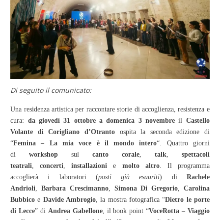
Di seguito il comunicato:
Una residenza artistica per raccontare storie di accoglienza, resistenza e
cura:
da giovedì 31 ottobre a domenica 3 novembre
il
Castello
Volante di Corigliano d’Otranto
ospita la seconda edizione di
“
Femina – La mia voce è il mondo intero
“. Quattro giorni
di
workshop
sul
canto corale
,
talk
,
spettacoli
teatrali
,
concerti
,
installazioni
e
molto altro
. Il programma
accoglierà i laboratori (
posti già esauriti
) di
Rachele
Andrioli
,
Barbara Crescimanno
,
Simona Di Gregorio
,
Carolina
Bubbico
e
Davide Ambrogio
, la mostra fotografica “
Dietro le porte
di Lecce
” di
Andrea Gabellone
, il book point “
VoceRotta
–
Viaggio