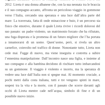
2012. Lireta è una donna albanese che, con la sua neonata tra le braccia
e il suo compagno accanto, affronta un pericoloso viaggio in gommone
verso l’Italia, cercando una speranza e una luce dall’altra parte del
mare. La traversata, fatta di onde minacciose e buio, è un percorso sia
fisico che emotivo, durante il quale Lireta rivive i ricordi dolorosi del
suo passato: un padre violento, un matrimonio forzato che ha rifiutato,
una fuga disperata e la promessa di un futuro migliore che l’ha portata
a innamorarsi di un uomo. Quest’uomo, però, si rivela un altro
carnefice, coinvolto nel traffico di donne. Nonostante tutto, Lireta non
cede mai. Fugge di nuovo, ma viene inseguita e costretta a subire
l’ennesima manipolazione. Dall’incontro nasce una figlia, e insieme al
suo compagno e alla bambina decidono di rischiare tutto imbarcandosi
su un gommone. Il viaggio è violento e incerto, ma la speranza di
vedere una luce dall’Italia non si spegne mai. Al momento cruciale, a
pochi metri dalla costa italiana, tutti e tre vengono spinti in mare,
sospesi tra la vita e la morte, con il passato che scorre davanti agli
occhi di Lireta mentre cade nell’acqua, simbolo di fine e di un
possibile nuovo inizio.