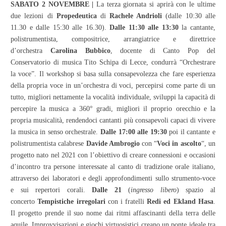
SABATO 2 NOVEMBRE |
La terza giornata si aprirà con le ultime
due lezioni di
Propedeutica
di
Rachele Andrioli
(dalle 10:30 alle
11.30 e dalle 15:30 alle 16.30).
Dalle 11:30 alle 13:30
la cantante,
polistrumentista, compositrice, arrangiatrice e direttrice
d’orchestra
Carolina Bubbico
, docente di Canto Pop del
Conservatorio di musica Tito Schipa di Lecce, condurrà “Orchestrare
la voce”. Il workshop si basa sulla consapevolezza che fare esperienza
della propria voce in un’orchestra di voci, percepirsi come parte di un
tutto, migliori nettamente la vocalità individuale, sviluppi la capacità di
percepire la musica a 360° gradi, migliori il proprio orecchio e la
propria musicalità, rendendoci cantanti più consapevoli capaci di vivere
la musica in senso orchestrale.
Dalle 17:00 alle 19:30
poi il cantante e
polistrumentista calabrese
Davide Ambrogio
con “
Voci in ascolto
“, un
progetto nato nel 2021 con l’obiettivo di creare connessioni e occasioni
d’incontro tra persone interessate al canto di tradizione orale italiano,
attraverso dei laboratori e degli approfondimenti sullo strumento-voce
e sui repertori corali.
Dalle 21
(
ingresso libero
) spazio al
concerto
Tempistiche irregolari
con i fratelli
Redi ed Ekland Hasa
.
Il progetto prende il suo nome dai ritmi affascinanti della terra delle
aquile. Improvvisazioni e giochi virtuosistici creano un ponte ideale tra