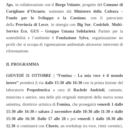
Aps
, in collaborazione con il
Borgo Volante
, progetto del
Comune di
Corigliano d’Otranto
, sostenuto dal
Ministero della Cultura –
Fondo per lo Sviluppo e la Coesione
, con il patrocinio
della
Provincia di Lecce
, in sinergia con
Big Sur
,
Coolclub
,
Multi-
Service
Eco
,
GUS – Gruppo Umana Solidarietà
. Partner per la
sostenibilità e l’ambiente è
Fondazione Sylva
, organizzazione no
profit che si occupa di rigenerazione ambientale attraverso interventi di
riforestazione.
IL PROGRAMMA
GIOVEDÌ 31 OTTOBRE | “Femina – La mia voce è il mondo
intero”
prenderà il via
dalle 15:30 alle 16:30
con la prima lezione del
laboratorio
Propedeutica
a cura di
Rachele Andrioli
, cantante,
musicista e autrice, una delle più originali interpreti della nuova scena
salentina, direttrice artistica di
Femina
, che proseguirà
venerdì 1
dalle
15:30 alle 16:30
e
sabato 2 novembre
dalle 10:30 alle 11:30 e dalle
15:30 alle 16:30
.
Dalle 17 alle 20
e poi
venerdì 1 dalle 10.30 alle
12.30
si continuerà con
Chorós
, un workshop tra voce, ritmi coreutici,