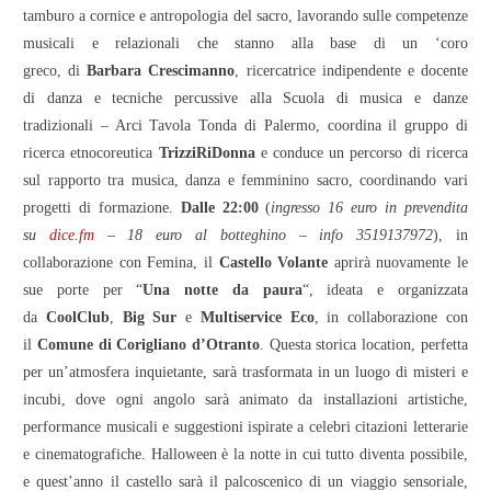
tamburo a cornice e antropologia del sacro, lavorando sulle competenze
musicali e relazionali che stanno alla base di un ‘coro
greco,
di
Barbara Crescimanno
, ricercatrice indipendente e docente
di danza e tecniche percussive alla Scuola di musica e danze
tradizionali – Arci Tavola Tonda di Palermo, coordina il gruppo di
ricerca etnocoreutica
TrizziRiDonna
e conduce un percorso di ricerca
sul rapporto tra musica, danza e femminino sacro, coordinando vari
progetti di formazione.
Dalle 22:00
(
ingresso 16 euro in prevendita
su
dice.fm
– 18 euro al botteghino – info 3519137972
), in
collaborazione con Femina, il
Castello Volante
aprirà nuovamente le
sue porte per “
Una notte da paura
“, ideata e organizzata
da
CoolClub
,
Big Sur
e
Multiservice Eco
, in collaborazione con
il
Comune di Corigliano d’Otranto
. Questa storica location, perfetta
per un’atmosfera inquietante, sarà trasformata in un luogo di misteri e
incubi, dove ogni angolo sarà animato da installazioni artistiche,
performance musicali e suggestioni ispirate a celebri citazioni letterarie
e cinematografiche. Halloween è la notte in cui tutto diventa possibile,
e quest’anno il castello sarà il palcoscenico di un viaggio sensoriale,