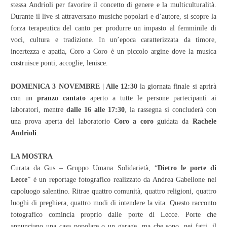
stessa Andrioli per favorire il concetto di genere e la multiculturalità.
Durante il live si attraversano musiche popolari e d’autore, si scopre la
forza terapeutica del canto per produrre un impasto al femminile di
voci, cultura e tradizione. In un’epoca caratterizzata da timore,
incertezza e apatia, Coro a Coro è un piccolo argine dove la musica
costruisce ponti, accoglie, lenisce.
DOMENICA 3 NOVEMBRE | Alle 12:30
la giornata finale si aprirà
con un
pranzo cantato
aperto a tutte le persone partecipanti ai
laboratori, mentre
dalle 16 alle 17:30
, la rassegna si concluderà con
una prova aperta del laboratorio
Coro a coro
guidata da
Rachele
Andrioli
.
LA MOSTRA
Curata da Gus – Gruppo Umana Solidarietà, “
Dietro le porte di
Lecce
” è un reportage fotografico realizzato da Andrea Gabellone nel
capoluogo salentino. Ritrae quattro comunità, quattro religioni, quattro
luoghi di preghiera, quattro modi di intendere la vita. Questo racconto
fotografico comincia proprio dalle porte di Lecce. Porte che
annunciano una casa popolare o un garage, ma che sono, nei fatti, il