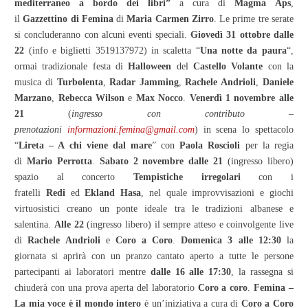
mediterraneo a bordo dei libri”
a cura di
Magma
Aps
,
il
Gazzettino di Femina
di
Maria Carmen Zirro
. Le prime tre serate
si concluderanno con alcuni eventi speciali.
Giovedì 31 ottobre dalle
22
(info e biglietti 3519137972) in scaletta “
Una notte da paura
“,
ormai tradizionale festa di
Halloween
del
Castello
Volante
con la
musica di
Turbolenta
,
Radar Jamming
,
Rachele Andrioli
,
Daniele
Marzano
,
Rebecca Wilson
e
Max Nocco
.
Venerdì 1 novembre
alle
21
(
ingresso con contributo –
prenotazioni
informazioni.femina@gmail.com
) in scena lo spettacolo
“
Lireta – A chi viene dal mare
” con
Paola Roscioli
per la regia
di
Mario Perrotta
.
Sabato 2 novembre dalle 21
(ingresso libero)
spazio al concerto
Tempistiche irregolari
con i
fratelli
Redi
ed
Ekland Hasa
, nel quale improvvisazioni e giochi
virtuosistici creano un ponte ideale tra le tradizioni albanese e
salentina.
Alle 22
(ingresso libero) il sempre atteso e coinvolgente live
di
Rachele Andrioli
e
Coro a Coro
.
Domenica 3 alle 12:30
la
giornata si aprirà con un pranzo cantato aperto a tutte le persone
partecipanti ai laboratori mentre
dalle 16 alle 17:30
, la rassegna si
chiuderà con una prova aperta del laboratorio
Coro a coro
.
Femina –
La mia voce è il mondo intero
è un’iniziativa a cura di
Coro a Coro