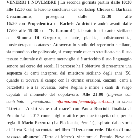
VENERDÌ 1 NOVEMBRE |
La seconda giornata partirà
dalle 10:30
alle 12:30
con la lezione conclusiva del workshop
Chorós
di
Barbara
Crescimanno
, proseguirà
dalle 15:30 alle
16:30
con
Propedeutica
di
Rachele Andrioli
e andrà avanti
dalle
17:00 alle 19:30
con “
E llaramu!”
, laboratorio di canto siciliano
con
Simona Di Gregorio
, cantante, pianista, polistrumentista,
musicoterapeuta catanese. Attraverso lo studio del repertorio siciliano,
sia monodico che polivocale, si comprende quanto stratificato sia il suo
tessuto culturale e di quante meraviglie si è arricchito il suo linguaggio
sonoro nel corso dei secoli. Il percorso ha l’obiettivo di presentare una
sequenza di canti intrapresi dal mietitore siciliano degli anni ’50,
quando si trovava al campo con la ciurma: orazioni, canzuni, canti a
barzelletta e a la rovescia, Salve Regina e infine i canti di svago
deputati al momento del dopolavoro.
Alle 21:00
(
ingresso con
contributo – prenotazioni
informazioni.femina@gmail.com
) in scena
“
Lireta – A chi viene dal mare
” con
Paola Roscioli
, finalista al
Premio Ubu 2017 come miglior attrice per questo spettacolo, per la
regia di
Mario Perrotta
(La Piccionaia, Permàr), ispirato dalla storia
di Lireta Katiaj raccontata nel libro “
Lireta non cede. Diario di una
ragazza albanese
” (Terre di Mezzo), vincitore al Premio Pieve nel