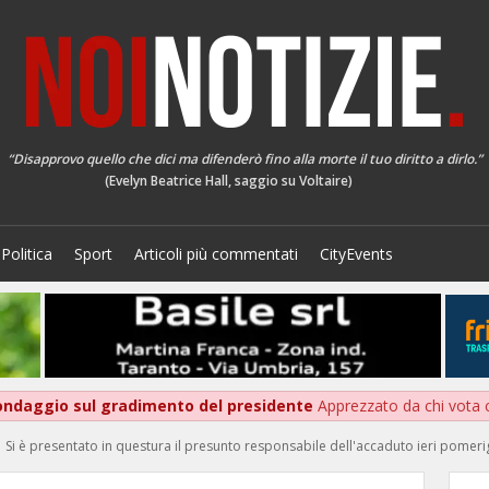
“Disapprovo quello che dici ma difenderò fino alla morte il tuo diritto a dirlo.”
(Evelyn Beatrice Hall, saggio su Voltaire)
Politica
Sport
Articoli più commentati
CityEvents
sondaggio sul gradimento del presidente
Apprezzato da chi vota c
 | Si è presentato in questura il presunto responsabile dell'accaduto ieri pomer