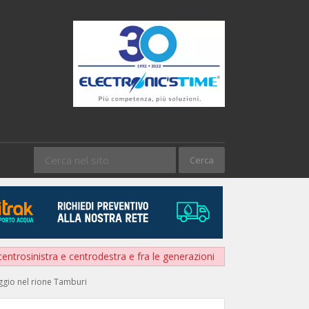
entrosinistra e centrodestra e fra le generazioni
iggio nel rione Tamburi