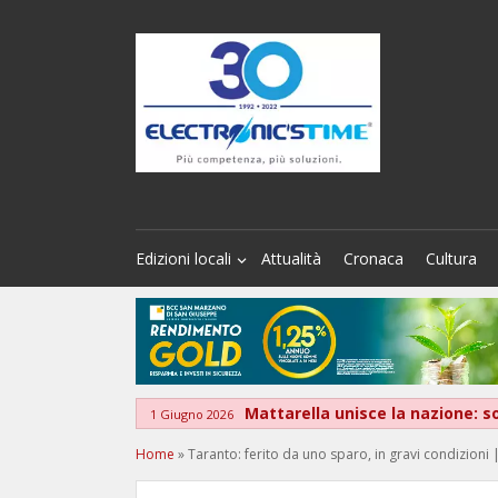
Edizioni locali
Attualità
Cronaca
Cultura
Mattarella unisce la nazione: 
1 Giugno 2026
Home
»
Taranto: ferito da uno sparo, in gravi condizioni