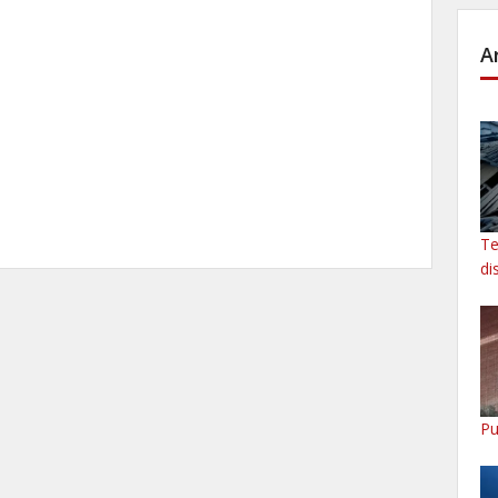
A
Te
di
Pu