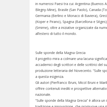
in numerosi Paesi tra cui: Argentina (Buenos A
Blegny-Mine), Brasile (San Paolo), Canada (Tor
Germania (Berlino e Monaco di Baviera), Greci
(Koper e Pirano), Spagna (Barcellona e Sitges)
(Smirne), oltre a iniziative organizzate da nume
all’estero di tutto il mondo.
Sulle sponde della Magna Grecia
Il progetto mira a colmare una lacuna significat
accademici degli scrittori e delle scrittrici de
produzione letteraria del Novecento. “Sulle s
a questa esigenza.
Gli autori (Pierfranco Bruni, Micol Bruni e Mari
offrire contenuti inediti e prospettive alternat
nazionale.
“Sulle sponde della Magna Grecia” è allora un i
tradizione e innovazione, che promuove una ri