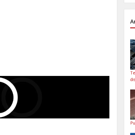
A
Te
di
Pu