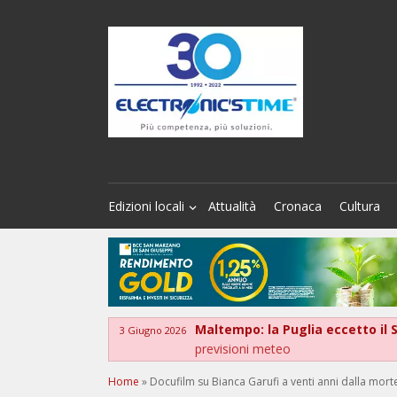
Edizioni locali
Attualità
Cronaca
Cultura
Maltempo: la Puglia eccetto il S
3 Giugno 2026
previsioni meteo
Home
»
Docufilm su Bianca Garufi a venti anni dalla morte