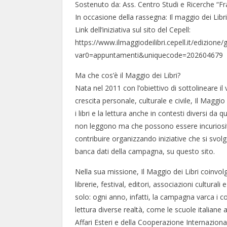
Sostenuto da: Ass. Centro Studi e Ricerche “Fr
In occasione della rassegna: Il maggio dei Libr
Link dell’iniziativa sul sito del Cepell:
https://www.ilmaggiodeilibri.cepell.it/edizione
var0=appuntamenti&uniquecode=202604679
Ma che cos’è il Maggio dei Libri?
Nata nel 2011 con l’obiettivo di sottolineare il 
crescita personale, culturale e civile, Il Magg
i libri e la lettura anche in contesti diversi da 
non leggono ma che possono essere incuriosit
contribuire organizzando iniziative che si svolg
banca dati della campagna, su questo sito.
Nella sua missione, Il Maggio dei Libri coinvolg
librerie, festival, editori, associazioni culturali 
solo: ogni anno, infatti, la campagna varca i 
lettura diverse realtà, come le scuole italiane a
Affari Esteri e della Cooperazione Internaziona