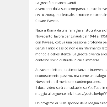
La grecità di Bianca Garufi
A vent’anni dalla sua scomparsa, questo breve 
(1918-2006), intellettuale, scrittrice e psicanal
Cesare Pavese.
Nata a Roma da una famiglia aristocratica sicili
Novecento: lavora per Einaudi dal 1944 al 1958
con Pavese, coltiva una passione profonda per i
Garufi il mito classico non è un riferimento le
mondo e dell’esistenza. La grecità diventa allor
contesto socio-culturale in cui è immersa.
Attraverso lettere, testimonianze e interventi
riconoscimento passivo, ma come un dialogo tra
Novecento e il meridione contemporaneo.
Il docu-video sarà consultabile su YouTube in 
maggio al seguente link: https://youtu.be/bp
Un progetto di: Sulle sponde della Magna Grec