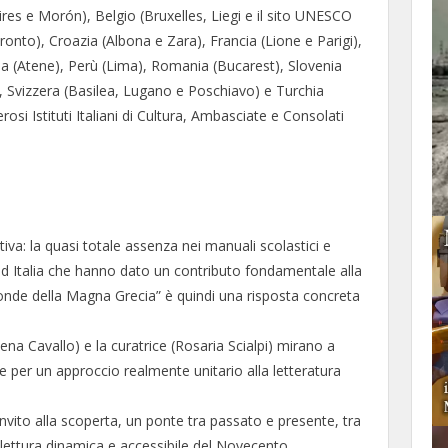
ires e Morón), Belgio (Bruxelles, Liegi e il sito UNESCO
onto), Croazia (Albona e Zara), Francia (Lione e Parigi),
a (Atene), Perù (Lima), Romania (Bucarest), Slovenia
, Svizzera (Basilea, Lugano e Poschiavo) e Turchia
rosi Istituti Italiani di Cultura, Ambasciate e Consolati
iva: la quasi totale assenza nei manuali scolastici e
l sud Italia che hanno dato un contributo fondamentale alla
ponde della Magna Grecia” è quindi una risposta concreta
lena Cavallo) e la curatrice (Rosaria Scialpi) mirano a
ive per un approccio realmente unitario alla letteratura
nvito alla scoperta, un ponte tra passato e presente, tra
lettura dinamica e accessibile del Novecento