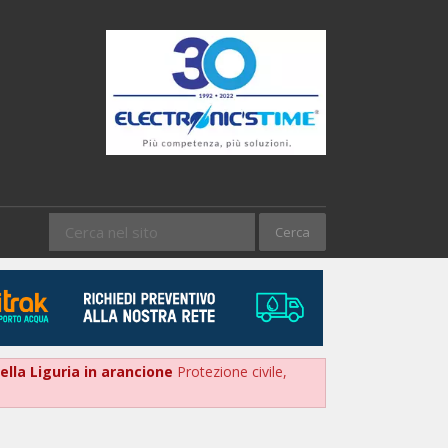
della Liguria in arancione
Protezione civile,