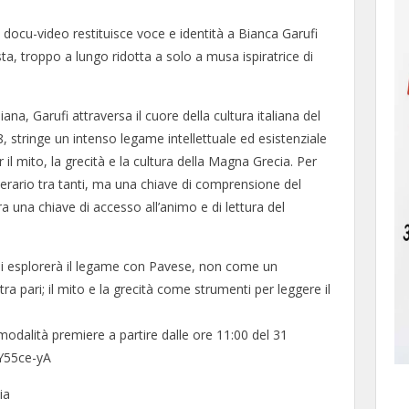
docu-video restituisce voce e identità a Bianca Garufi
ista, troppo a lungo ridotta a solo a musa ispiratrice di
ana, Garufi attraversa il cuore della cultura italiana del
, stringe un intenso legame intellettuale ed esistenziale
l mito, la grecità e la cultura della Magna Grecia. Per
tterario tra tanti, ma una chiave di comprensione del
a una chiave di accesso all’animo e di lettura del
 si esplorerà il legame con Pavese, non come un
 pari; il mito e la grecità come strumenti per leggere il
modalità premiere a partire dalle ore 11:00 del 31
WY55ce-yA
ia