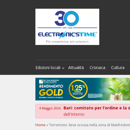
Edizioni locali
Attualità
Cronaca
Cultura
Bari: comitato per l’ordine e la
4 Maggio 2026
dell'Interno
Home
»
Terremoto: lieve scossa nella zona di Manfredonia