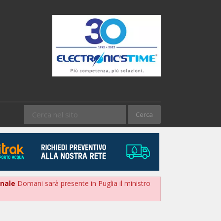
onale
Domani sarà presente in Puglia il ministro