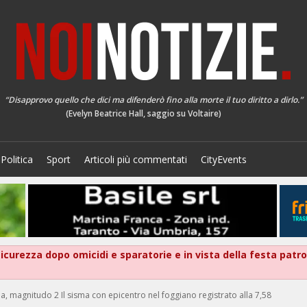
“Disapprovo quello che dici ma difenderò fino alla morte il tuo diritto a dirlo.”
(Evelyn Beatrice Hall, saggio su Voltaire)
Politica
Sport
Articoli più commentati
CityEvents
 sicurezza dopo omicidi e sparatorie e in vista della festa patr
, magnitudo 2 Il sisma con epicentro nel foggiano registrato alla 7,58