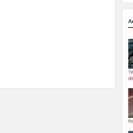
A
Te
di
Pu