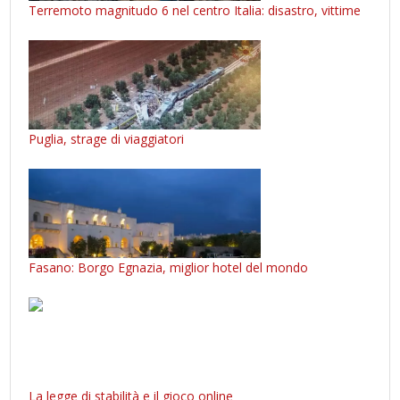
Terremoto magnitudo 6 nel centro Italia: disastro, vittime
Puglia, strage di viaggiatori
Fasano: Borgo Egnazia, miglior hotel del mondo
La legge di stabilità e il gioco online