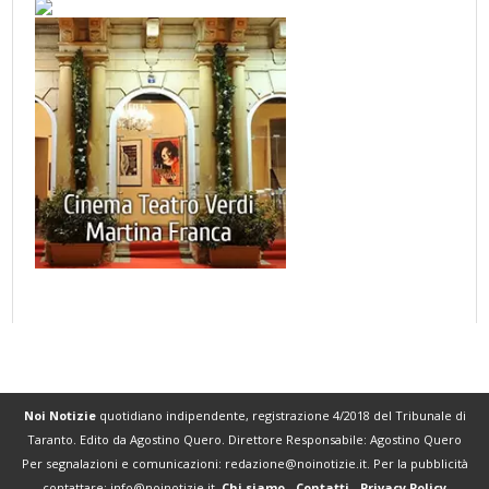
Noi Notizie
quotidiano indipendente, registrazione 4/2018 del Tribunale di
Taranto. Edito da Agostino Quero. Direttore Responsabile: Agostino Quero
Per segnalazioni e comunicazioni:
redazione@noinotizie.it
. Per la pubblicità
contattare:
info@noinotizie.it
.
Chi siamo
-
Contatti
-
Privacy Policy