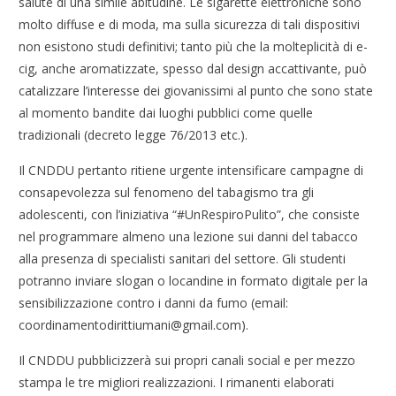
salute di una simile abitudine. Le sigarette elettroniche sono
molto diffuse e di moda, ma sulla sicurezza di tali dispositivi
non esistono studi definitivi; tanto più che la molteplicità di e-
cig, anche aromatizzate, spesso dal design accattivante, può
catalizzare l’interesse dei giovanissimi al punto che sono state
al momento bandite dai luoghi pubblici come quelle
tradizionali (decreto legge 76/2013 etc.).
Il CNDDU pertanto ritiene urgente intensificare campagne di
consapevolezza sul fenomeno del tabagismo tra gli
adolescenti, con l’iniziativa “#UnRespiroPulito”, che consiste
nel programmare almeno una lezione sui danni del tabacco
alla presenza di specialisti sanitari del settore. Gli studenti
potranno inviare slogan o locandine in formato digitale per la
sensibilizzazione contro i danni da fumo (email:
coordinamentodirittiumani@gmail.com).
Il CNDDU pubblicizzerà sui propri canali social e per mezzo
stampa le tre migliori realizzazioni. I rimanenti elaborati