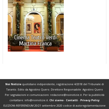
Noi Notizie
quotidiano indipendente, registrazione 4/2018 del Tribunale di
Taranto. Edito da Agostino Quero. Direttore Responsabile: Agostino Quero
Per segnalazioni e comunicazioni:
redazione@noinotizie.it
. Per la pubblicità
contattare:
info@noinotizie.it
.
Chi siamo
-
Contatti
-
Privacy Policy
ELEZIONI-REFERENDUM 20/21 settembre 2020 codice di autoregolamentazione