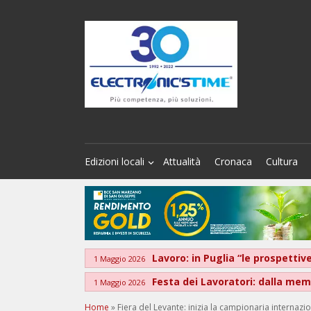
Edizioni locali
Attualità
Cronaca
Cultura
Lavoro: in Puglia “le prospett
1 Maggio 2026
Festa dei Lavoratori: dalla memo
1 Maggio 2026
Home
»
Fiera del Levante: inizia la campionaria internazi