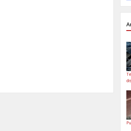
A
Te
di
Pu