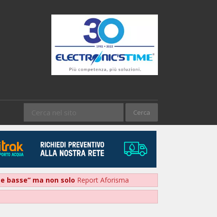
nte basse” ma non solo
Report Aforisma