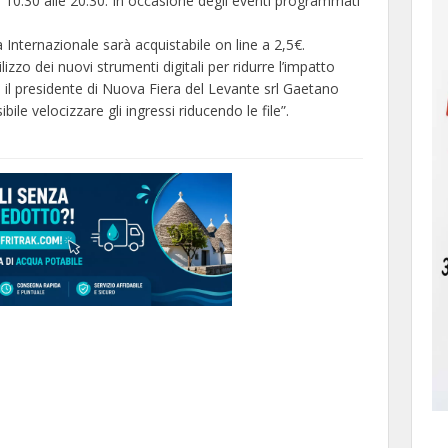
e 10.30 alle 20.30. In occasione degli eventi programmati
a Internazionale sarà acquistabile on line a 2,5€.
lizzo dei nuovi strumenti digitali per ridurre l’impatto
 il presidente di Nuova Fiera del Levante srl Gaetano
ssibile velocizzare gli ingressi riducendo le file”.