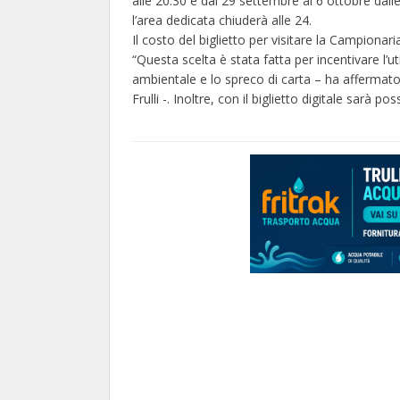
alle 20.30 e dal 29 settembre al 6 ottobre dall
l’area dedicata chiuderà alle 24.
Il costo del biglietto per visitare la Campionari
“Questa scelta è stata fatta per incentivare l’uti
ambientale e lo spreco di carta – ha affermato
Frulli -. Inoltre, con il biglietto digitale sarà po