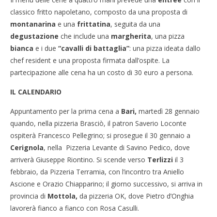
classico fritto napoletano, composto da una proposta di
montanarina
e una
frittatina
, seguita da una
degustazione
che include una
margherita
, una pizza
bianca
e i due
“cavalli di battaglia”
: una pizza ideata dallo
chef resident e una proposta firmata dall’ospite. La
partecipazione alle cena ha un costo di 30 euro a persona.
IL CALENDARIO
Appuntamento per la prima cena a
Bari,
martedì 28 gennaio
quando, nella pizzeria Brasciò, il patron Saverio Loconte
ospiterà Francesco Pellegrino; si prosegue il 30 gennaio a
Cerignola
, nella Pizzeria Levante di Savino Pedico, dove
arriverà Giuseppe Riontino. Si scende verso
Terlizzi
il 3
febbraio, da Pizzeria Terramia, con l’incontro tra Aniello
Ascione e Orazio Chiapparino; il giorno successivo, si arriva in
provincia di
Mottola,
da pizzeria OK, dove Pietro d’Onghia
lavorerà fianco a fianco con Rosa Casulli.