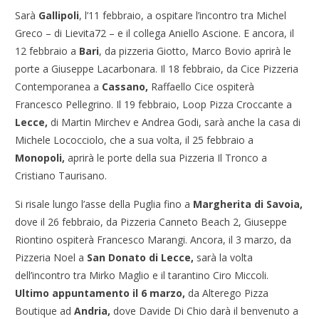
Sarà
Gallipoli
, l’11 febbraio, a ospitare l’incontro tra Michel
Greco – di Lievita72 – e il collega Aniello Ascione. E ancora, il
12 febbraio a
Bari
, da pizzeria Giotto, Marco Bovio aprirà le
porte a Giuseppe Lacarbonara. Il 18 febbraio, da Cice Pizzeria
Contemporanea a
Cassano,
Raffaello Cice ospiterà
Francesco Pellegrino. Il 19 febbraio, Loop Pizza Croccante a
Lecce,
di Martin Mirchev e Andrea Godi, sarà anche la casa di
Michele Lococciolo, che a sua volta, il 25 febbraio a
Monopoli,
aprirà le porte della sua Pizzeria Il Tronco a
Cristiano Taurisano.
Si risale lungo l’asse della Puglia fino a
Margherita di Savoia,
dove il 26 febbraio, da Pizzeria Canneto Beach 2, Giuseppe
Riontino ospiterà Francesco Marangi. Ancora, il 3 marzo, da
Pizzeria Noel a
San Donato di Lecce,
sarà la volta
dell’incontro tra Mirko Maglio e il tarantino Ciro Miccoli.
Ultimo appuntamento il 6 marzo,
da Alterego Pizza
Boutique ad
Andria,
dove Davide Di Chio darà il benvenuto a