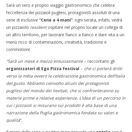
Sarà un vero e proprio viaggio gastronomico che celebra
l’eccellenza dei pizzaioli pugliesi, protagonisti assoluti di una
serie di esclusive
“Cene a 4 mani”
: ogni serata, infatti, vedrà
un pizzaiolo
resident
ospitare nel proprio locale un collega di
un altro territorio, per lavorare fianco a fianco e dare vita a un
menù ricco di contaminazioni, creatività, tradizione e
commistioni.
“Sarà un mese e mezzo entusiasmante
– raccontano gli
organizzatori di Ego Pizza Festival
–
che ci porterà dritti
verso la mèta ovvero la celebrazione gastronomica dell’Italia
del gusto. Abbiamo coinvolto alcuni dei protagonisti
pugliesi del mondo dei lievitati, che si confronteranno su
materie prime e relative esperienze. L’idea di un percorso in
cui i pizzaioli si misurano sui prodotti è alla base di una
narrazione della Puglia gastronomica fondata su valori e
qualità
”.
Il menù delle cene a quattro mani prevede una
entrée
con il