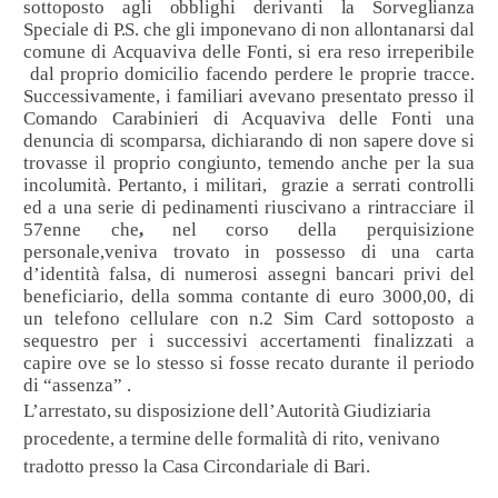
sottoposto agli obblighi derivanti la Sorveglianza
Speciale di P.S. che gli imponevano di non allontanarsi dal
comune di Acquaviva delle Fonti, si era reso irreperibile
dal proprio domicilio facendo perdere le proprie tracce.
Successivamente, i familiari avevano presentato presso il
Comando Carabinieri di Acquaviva delle Fonti una
denuncia di scomparsa, dichiarando di non sapere dove si
trovasse il proprio congiunto, temendo anche per la sua
incolumità. Pertanto, i militari,
grazie a serrati controlli
ed a una serie di pedinamenti riuscivano a rintracciare
il
57enne
che
,
nel corso della perquisizione
personale,veniva trovato in possesso di una carta
d’identità falsa, di numerosi assegni bancari privi del
beneficiario, della somma contante di euro 3000,00, di
un telefono cellulare con n.2 Sim Card sottoposto a
sequestro per i successivi accertamenti finalizzati a
capire ove se lo stesso si fosse recato durante il periodo
di “assenza” .
L’arrestato,
su disposizione dell’Autorità Giudiziaria
procedente, a termine delle formalità di rito, venivano
tradotto presso la Casa Circondariale di Bari.