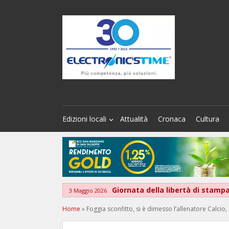
Edizioni locali
Attualità
Cronaca
Cultura
Giornata della libertà di stamp
3 Maggio 2026
Home
»
Foggia sconfitto, si è dimesso l’allenatore Calcio, 