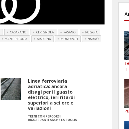
A
O
CASARANO
CERIGNOLA
FASANO
FOGGIA
MANFREDONIA
MARTINA
MONOPOLI
NARDÒ
Te
di
Linea ferroviaria
adriatica: ancora
disagi per il guasto
elettrico, ieri ritardi
superiori a sei ore e
variazioni
Pu
TRENI CON PERCORSI
RIGUARDANTI ANCHE LA PUGLIA