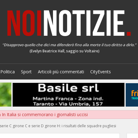
“Disapprovo quello che dici ma difenderò fino alla morte il tuo diritto a dirlo.”
(Evelyn Beatrice Hall, saggio su Voltaire)
Politica
Sport
Articoli più commentati
CityEvents
a
In Italia si commemorano i giornalisti uccisi
serie C girone C e serie D girone H: i risultati delle squadre pugliesi