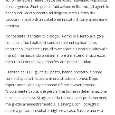
sono immediatamente dirette sul posto, attivando i dispositivi
di emergenza. Giunti presso l’abitazione dell’uomo, gli agenti lo
hanno individuato intento ad dirigersi verso il retro del
casolare, armato di un coltello ed in stato di forte alterazione
emotiva.
Nonostante i tentativi di dialogo, l’uomo si è ferito alla gola
con una lama. I poliziotti sono intervenuti rapidamente,
riportando lievi ferite (uno all’avambraccio sinistro e l’altro alla
mano), ma riuscendo a disarmarlo e a metterlo in sicurezza,
mentre lui continuava a manifestare intenti suicidari.
I sanitari del 118, giunti sul posto, hanno prestato le prime
cure e disposto il ricovero in una struttura idonea. Dopo
l’operazione i due agenti hanno riferito di aver provato
“Sicuramente paura, che però si trasforma in determinazione
e consapevolezza. Si agisce nella tempistica di pochi secondi,
ma grazie all’addestramento e la sinergia con i colleghi si
riesce a portare il risultato migliore a casa. Salvare una vita