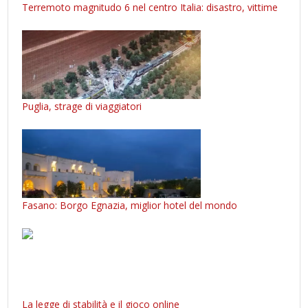
Terremoto magnitudo 6 nel centro Italia: disastro, vittime
Puglia, strage di viaggiatori
Fasano: Borgo Egnazia, miglior hotel del mondo
La legge di stabilità e il gioco online