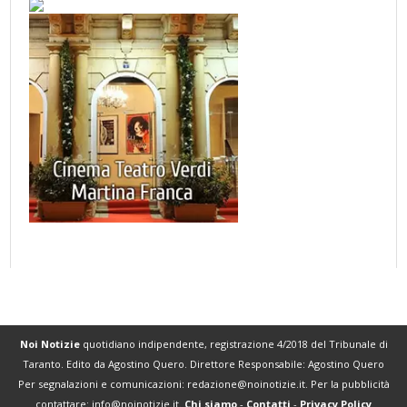
Noi Notizie
quotidiano indipendente, registrazione 4/2018 del Tribunale di
Taranto. Edito da Agostino Quero. Direttore Responsabile: Agostino Quero
Per segnalazioni e comunicazioni:
redazione@noinotizie.it
. Per la pubblicità
contattare:
info@noinotizie.it
.
Chi siamo
-
Contatti
-
Privacy Policy