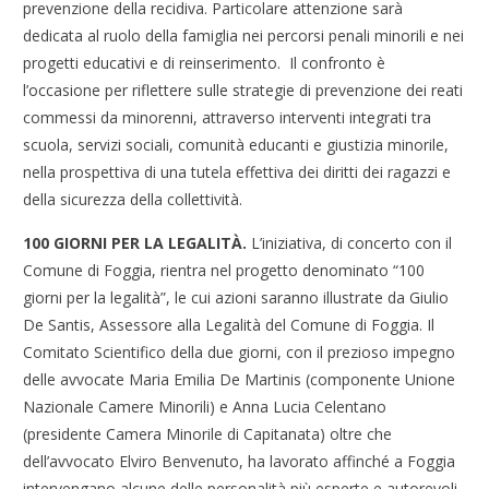
prevenzione della recidiva. Particolare attenzione sarà
dedicata al ruolo della famiglia nei percorsi penali minorili e nei
progetti educativi e di reinserimento. Il confronto è
l’occasione per riflettere sulle strategie di prevenzione dei reati
commessi da minorenni, attraverso interventi integrati tra
scuola, servizi sociali, comunità educanti e giustizia minorile,
nella prospettiva di una tutela effettiva dei diritti dei ragazzi e
della sicurezza della collettività
.
100 GIORNI PER LA LEGALITÀ.
L’iniziativa, di concerto con il
Comune di Foggia, rientra nel progetto denominato “100
giorni per la legalità”, le cui azioni saranno illustrate da Giulio
De Santis, Assessore alla Legalità del Comune di Foggia. Il
Comitato Scientifico della due giorni, con il prezioso impegno
delle avvocate Maria Emilia De Martinis (componente Unione
Nazionale Camere Minorili) e Anna Lucia Celentano
(presidente Camera Minorile di Capitanata) oltre che
dell’avvocato Elviro Benvenuto, ha lavorato affinché a Foggia
intervengano alcune delle personalità più esperte e autorevoli