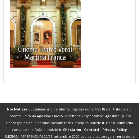
Noi Notizie
quotidiano indipendente, registrazione 4/2018 del Tribunale di
Taranto. Edito da Agostino Quero. Direttore Responsabile: Agostino Quero
Per segnalazioni e comunicazioni:
redazione@noinotizie.it
. Per la pubblicità
contattare:
info@noinotizie.it
.
Chi siamo
-
Contatti
-
Privacy Policy
ELEZIONI-REFERENDUM 20/21 settembre 2020 codice di autoregolamentazione