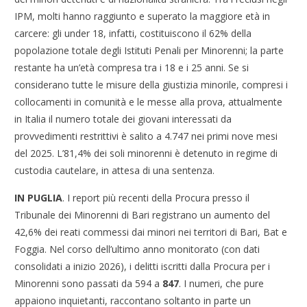
IPM, molti hanno raggiunto e superato la maggiore età in
carcere: gli under 18, infatti, costituiscono il 62% della
popolazione totale degli Istituti Penali per Minorenni; la parte
restante ha un’età compresa tra i 18 e i 25 anni. Se si
considerano tutte le misure della giustizia minorile, compresi i
collocamenti in comunità e le messe alla prova, attualmente
in Italia il numero totale dei giovani interessati da
provvedimenti restrittivi è salito a 4.747 nei primi nove mesi
del 2025. L’81,4% dei soli minorenni è detenuto in regime di
custodia cautelare, in attesa di una sentenza.
IN PUGLIA
. I report più recenti della Procura presso il
Tribunale dei Minorenni di Bari registrano un aumento del
42,6% dei reati commessi dai minori nei territori di Bari, Bat e
Foggia. Nel corso dell’ultimo anno monitorato (con dati
consolidati a inizio 2026), i delitti iscritti dalla Procura per i
Minorenni sono passati da 594 a
847
. I numeri, che pure
appaiono inquietanti, raccontano soltanto in parte un