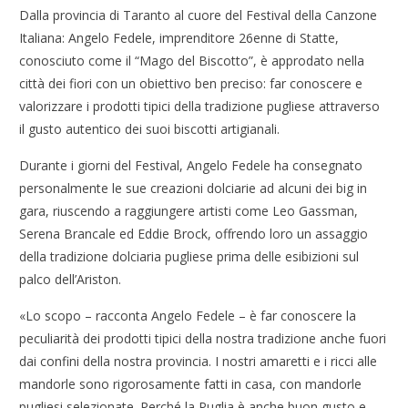
Dalla provincia di Taranto al cuore del Festival della Canzone
Italiana: Angelo Fedele, imprenditore 26enne di Statte,
conosciuto come il “Mago del Biscotto”, è approdato nella
città dei fiori con un obiettivo ben preciso: far conoscere e
valorizzare i prodotti tipici della tradizione pugliese attraverso
il gusto autentico dei suoi biscotti artigianali.
Durante i giorni del Festival, Angelo Fedele ha consegnato
personalmente le sue creazioni dolciarie ad alcuni dei big in
gara, riuscendo a raggiungere artisti come Leo Gassman,
Serena Brancale ed Eddie Brock, offrendo loro un assaggio
della tradizione dolciaria pugliese prima delle esibizioni sul
palco dell’Ariston.
«Lo scopo – racconta Angelo Fedele – è far conoscere la
peculiarità dei prodotti tipici della nostra tradizione anche fuori
dai confini della nostra provincia. I nostri amaretti e i ricci alle
mandorle sono rigorosamente fatti in casa, con mandorle
pugliesi selezionate. Perché la Puglia è anche buon gusto e