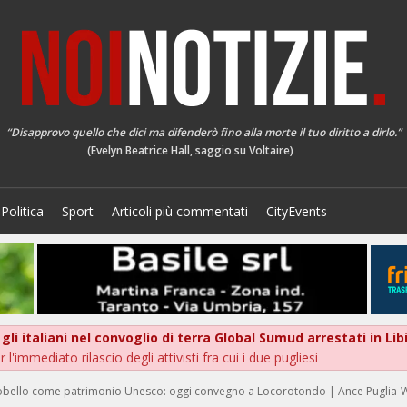
“Disapprovo quello che dici ma difenderò fino alla morte il tuo diritto a dirlo.”
(Evelyn Beatrice Hall, saggio su Voltaire)
Politica
Sport
Articoli più commentati
CityEvents
 italiani nel convoglio di terra Global Sumud arrestati in Libia
l'immediato rilascio degli attivisti fra cui i due pugliesi
lberobello come patrimonio Unesco: oggi convegno a Locorotondo | Ance Puglia