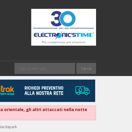
 orientale, gli altri attaccati nella notte
-Wardapark