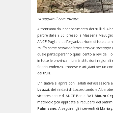
Di seguito il comunicato:
A trent’anni dal riconoscimento dei trulli di 
partire dalle 9,30, presso la Masseria Mavùgli
ANCE Puglia e dall’organizzazione di tutela 
trullo come testimonianza storica: strategie
quale parteciperanno quasi cento allievi dei Fo
in tutte le province, riunirà istituzioni regionali
Soprintendenza, imprese e artigiani per un co
dei trulli.
L’iniziativa si aprirà con i saluti dell’assessora
Leuzzi
, dei sindaci di Locorotondo e Alberobe
vicepresidente di ANCE Bari e BAT
Mauro Ceg
metodologica applicata al recupero del patrimon
Palmisano.
A seguire, gli interventi di
Mariagr