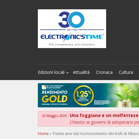
Edizioni locali
Attualità
Cronaca
Cultura
Una foggiana e un molfettese gli
26 Maggio 2026
Chiesto ai governi di adoperarsi per 
Home
»
Trenta anni dal riconoscimento dei trulli di A