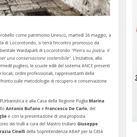
Alberobello come patrimonio Unesco, martedì 26 maggio, a
ola di Locorotondo, si terrà l’incontro promosso da
ambientale Wardapark di Locorotondo
“Pietra su pietra. Il
 per una conservazione sostenibile”.
L’iniziativa, alla
rmedil pugliesi, le scuole edili del sistema ANCE presenti
 e locali, ordini professionali, rappresentanti della
nfronto sulle metodologie di recupero e conservazione
 all’Urbanistica e alla Casa della Regione Puglia
Marina
llo
Antonio Bufano
e
Francesco De Carlo
, del
lie
e con la presentazione di una proposta
io dei trulli a cura del Mastro trullaro
Giuseppe
azia Cinelli
della Soprintendenza ABAP per la Città