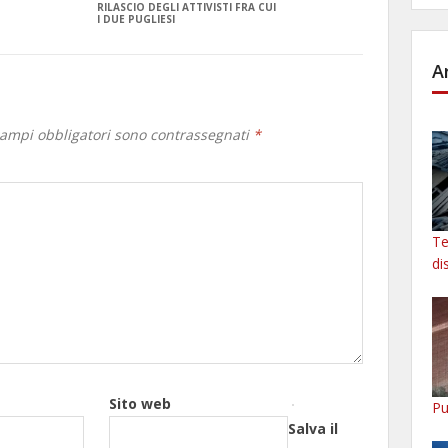
RILASCIO DEGLI ATTIVISTI FRA CUI
I DUE PUGLIESI
A
campi obbligatori sono contrassegnati
*
Te
di
Sito web
Pu
Salva il