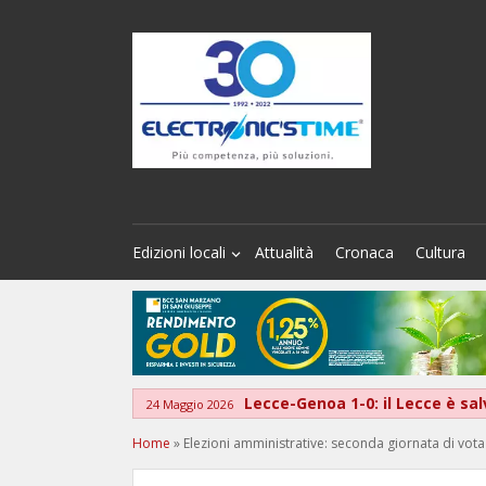
Edizioni locali
Attualità
Cronaca
Cultura
Lecce-Genoa 1-0: il Lecce è sa
24 Maggio 2026
Home
»
Elezioni amministrative: seconda giornata di vot