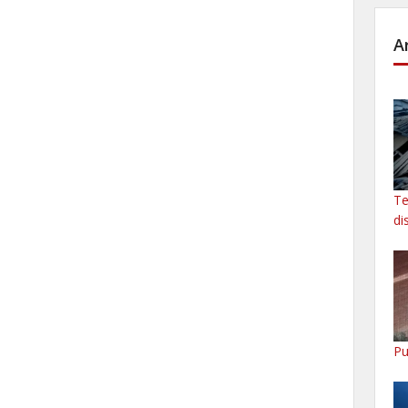
A
Te
di
Pu