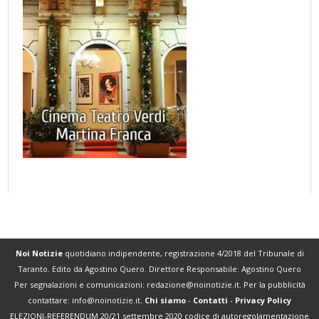
Noi Notizie
quotidiano indipendente, registrazione 4/2018 del Tribunale di
Taranto. Edito da Agostino Quero. Direttore Responsabile: Agostino Quero
Per segnalazioni e comunicazioni:
redazione@noinotizie.it
. Per la pubblicità
contattare:
info@noinotizie.it
.
Chi siamo
-
Contatti
-
Privacy Policy
ELEZIONI-REFERENDUM 20/21 settembre 2020 codice di autoregolamentazione