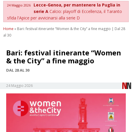
Lecce-Genoa, per mantenere la Puglia in
24 Maggio 2026
serie A
Calcio: playoff di Eccellenza, il Taranto
sfida l'Apice per avvicinarsi alla serie D
Home
»
Bari: festival itinerante “Women & the City” a fine maggio | Dal 28
al 30
Bari: festival itinerante “Women
& the City” a fine maggio
DAL 28 AL 30
24 Maggio 2026