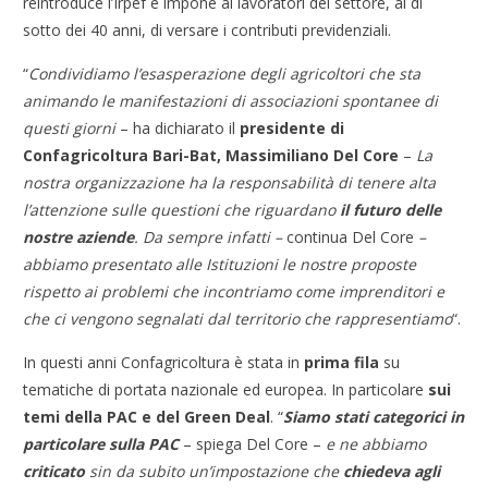
reintroduce l’Irpef e impone ai lavoratori del settore, al di
sotto dei 40 anni, di versare i contributi previdenziali.
“
Condividiamo l’esasperazione degli agricoltori che sta
animando le manifestazioni di associazioni spontanee di
questi giorni
– ha dichiarato il
presidente di
Confagricoltura Bari-Bat, Massimiliano Del Core
–
La
nostra organizzazione ha la responsabilità di tenere alta
l’attenzione sulle questioni che riguardano
il futuro delle
nostre aziende
. Da sempre infatti –
continua Del Core
–
abbiamo presentato alle Istituzioni le nostre proposte
rispetto ai problemi che incontriamo come imprenditori e
che ci vengono segnalati dal territorio che rappresentiamo
“.
In questi anni Confagricoltura è stata in
prima fila
su
tematiche di portata nazionale ed europea. In particolare
sui
temi della PAC e del Green Deal
. “
Siamo stati categorici in
particolare sulla PAC
– spiega Del Core –
e ne abbiamo
criticato
sin da subito un’impostazione che
chiedeva agli