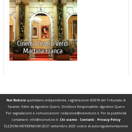
Noi Notizie
quotidiano indipendente, registrazione 4/2018 del Tribunale di
Taranto. Edito da Agostino Quero. Direttore Responsabile: Agostino Quero
Per segnalazioni e comunicazioni:
redazione@noinotizie.it
. Per la pubblicità
contattare:
info@noinotizie.it
.
Chi siamo
-
Contatti
-
Privacy Policy
ELEZIONI-REFERENDUM 20/21 settembre 2020 codice di autoregolamentazione