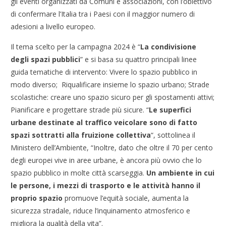
gli eventi organizzati da Comuni e associazioni, con l’obiettivo
di confermare l’Italia tra i Paesi con il maggior numero di
adesioni a livello europeo.
Il tema scelto per la campagna 2024 è “
La condivisione
degli spazi pubblici
” e si basa su quattro principali linee
guida tematiche di intervento: Vivere lo spazio pubblico in
modo diverso; Riqualificare insieme lo spazio urbano; Strade
scolastiche: creare uno spazio sicuro per gli spostamenti attivi;
Pianificare e progettare strade più sicure. “
Le superfici
urbane destinate al traffico veicolare sono di fatto
spazi sottratti alla fruizione collettiva
“, sottolinea il
Ministero dell’Ambiente, “Inoltre, dato che oltre il 70 per cento
degli europei vive in aree urbane, è ancora più ovvio che lo
spazio pubblico in molte città scarseggia.
Un ambiente in cui
le persone, i mezzi di trasporto e le attività hanno il
proprio spazio
promuove l’equità sociale, aumenta la
sicurezza stradale, riduce l’inquinamento atmosferico e
migliora la qualità della vita”.