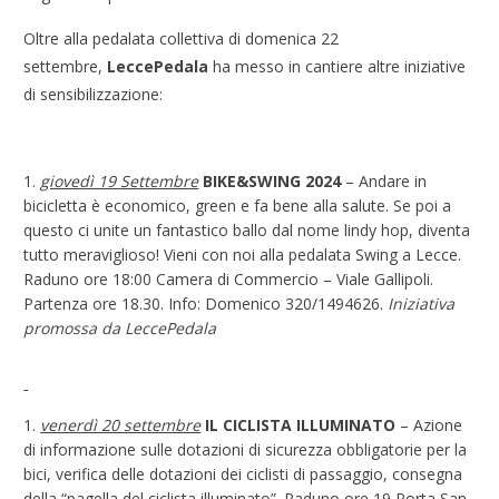
Oltre alla pedalata collettiva di domenica 22
settembre,
LeccePedala
ha messo in cantiere altre iniziative
di sensibilizzazione:
giovedì 19 Settembre
BIKE&SWING 2024
– Andare in
bicicletta è economico, green e fa bene alla salute. Se poi a
questo ci unite un fantastico ballo dal nome lindy hop, diventa
tutto meraviglioso! Vieni con noi alla pedalata Swing a Lecce.
Raduno ore 18:00 Camera di Commercio – Viale Gallipoli.
Partenza ore 18.30. Info: Domenico 320/1494626.
Iniziativa
promossa da LeccePedala
venerdì 20 settembre
IL CICLISTA ILLUMINATO
– Azione
di informazione sulle dotazioni di sicurezza obbligatorie per la
bici, verifica delle dotazioni dei ciclisti di passaggio, consegna
della “pagella del ciclista illuminato”. Raduno ore 19 Porta San