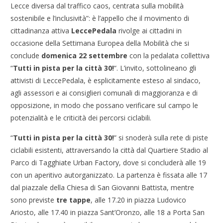
Lecce diversa dal traffico caos, centrata sulla mobilità
sostenibile e l’inclusività”: è l’appello che il movimento di
cittadinanza attiva
LeccePedala
rivolge ai cittadini in
occasione della Settimana Europea della Mobilità che si
conclude
domenica 22 settembre
con la pedalata collettiva
“
Tutti in pista per la città 30!
“. L’invito, sottolineano gli
attivisti di LeccePedala, è esplicitamente esteso al sindaco,
agli assessori e ai consiglieri comunali di maggioranza e di
opposizione, in modo che possano verificare sul campo le
potenzialità e le criticità dei percorsi ciclabili.
“
Tutti in pista per la città 30!
” si snoderà sulla rete di piste
ciclabili esistenti, attraversando la città dal Quartiere Stadio al
Parco di Tagghiate Urban Factory, dove si concluderà alle 19
con un aperitivo autorganizzato. La partenza è fissata alle 17
dal piazzale della Chiesa di San Giovanni Battista, mentre
sono previste
tre tappe
, alle 17.20 in piazza Ludovico
Ariosto, alle 17.40 in piazza Sant’Oronzo, alle 18 a Porta San