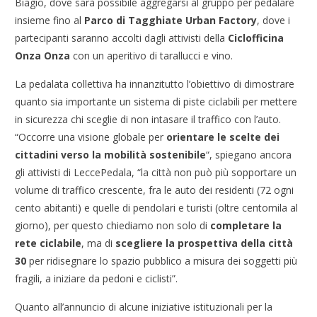
Biagio, dove sarà possibile aggregarsi al gruppo per pedalare
insieme fino al
Parco di Tagghiate Urban Factory
, dove i
partecipanti saranno accolti dagli attivisti della
Ciclofficina
Onza Onza
con un aperitivo di tarallucci e vino.
La pedalata collettiva ha innanzitutto l’obiettivo di dimostrare
quanto sia importante un sistema di piste ciclabili per mettere
in sicurezza chi sceglie di non intasare il traffico con l’auto.
“Occorre una visione globale per
orientare le scelte dei
cittadini verso la mobilità sostenibile
“, spiegano ancora
gli attivisti di LeccePedala, “la città non può più sopportare un
volume di traffico crescente, fra le auto dei residenti (72 ogni
cento abitanti) e quelle di pendolari e turisti (oltre centomila al
giorno), per questo chiediamo non solo di
completare la
rete ciclabile
, ma di
scegliere la prospettiva della città
30
per ridisegnare lo spazio pubblico a misura dei soggetti più
fragili, a iniziare da pedoni e ciclisti”.
Quanto all’annuncio di alcune iniziative istituzionali per la