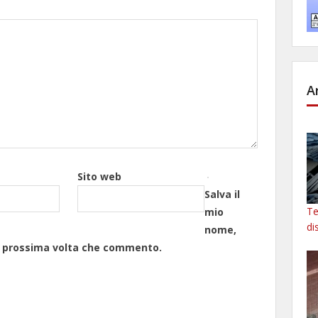
A
Sito web
Salva il
Te
mio
di
nome,
la prossima volta che commento.