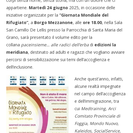
corpi senza nome, senza storia, ma con un dolore che ci
appartiene.
Martedì 24 giugno
2025, in occasione delle
iniziative organizzate per la
“Giornata Mondiale del
Rifugiato”
, a
Borgo Mezzanone
, alle
ore 18.00
, nella Sala
San Camillo De Lellis presso la Parrocchia di Santa Maria del
Grano, sarà presentato il volume edito per la
collana
paceinsieme… alle radici dell’erba
di
edizioni la
meridiana
, destinato ad adulti e ragazzi che vogliano avviare
percorsi di sensibilizzazione sui temi dell’accoglienza e
dell’inclusione.
Anche quest’anno, infatti,
alcune realtà impegnate
nel campo dell’accoglienza
e dell’immigrazione, tra
cui
Medtraining, Arci
Comitato Provinciale di
Foggia, Mondo Nuovo,
Kaleidos, SocialService,