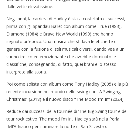
dalle vette elevatissime.
Negli anni, la carriera di Hadley è stata costellata di successi,
prima con gli Spandau Ballet con album come True (1983),
Diamond (1984) e Brave New World (1990) che hanno
segnato un’epoca. Una musica che sfidava le etichette di
genere con la fusione di stili musicali diversi, dando vita a un
suono fresco ed emozionante che avrebbe dominato le
classifiche, consegnando, di fatto, quei brani e lo stesso
interprete alla storia.
Poi come solista con album come Tony Hadley (2005) e la più
recente incursione nel mondo dello swing con “A Swinging
Christmas” (2018) e il nuovo disco “The Mood I’m In” (2024).
Reduce dai successi della tournée di ‘The Big Swing tour’ e del
tour rock estivo ‘The mood I’m In’, Hadley sarà nella Perla
dell’Adriatico per illuminare la notte di San Silvestro.