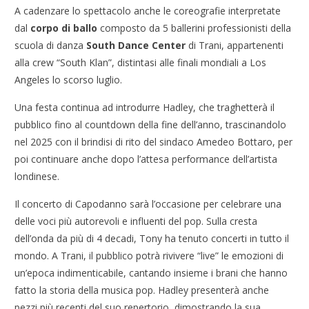
A cadenzare lo spettacolo anche le coreografie interpretate
dal
corpo di ballo
composto da 5 ballerini professionisti della
scuola di danza
South Dance Center
di Trani, appartenenti
alla crew “South Klan”, distintasi alle finali mondiali a Los
Angeles lo scorso luglio.
Una festa continua ad introdurre Hadley, che traghetterà il
pubblico fino al countdown della fine dell’anno, trascinandolo
nel 2025 con il brindisi di rito del sindaco Amedeo Bottaro, per
poi continuare anche dopo l’attesa performance dell’artista
londinese.
Il concerto di Capodanno sarà l’occasione per celebrare una
delle voci più autorevoli e influenti del pop. Sulla cresta
dell’onda da più di 4 decadi, Tony ha tenuto concerti in tutto il
mondo. A Trani, il pubblico potrà rivivere “live” le emozioni di
un’epoca indimenticabile, cantando insieme i brani che hanno
fatto la storia della musica pop. Hadley presenterà anche
pezzi più recenti del suo repertorio, dimostrando la sua