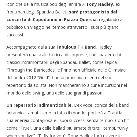
iconiche della musica pop degli anni ’80.
Tony Hadley
, ex
frontman degli Spandau Ballet,
sarà protagonista del
concerto di Capodanno in Piazza Quercia
, regalando al
pubblico un viaggio nel tempo attraverso i suoi più grandi
successi.
Accompagnato dalla sua
Fabulous TH Band
, Hadley
presenterà una scaletta ricca di sorprese, che spazierà dai
classici intramontabili degli Spandau Ballet, come l’epica
“Through the Barricades” e l’inno non ufficiale delle Olimpiadi
di Londra 2012 “Gold”, fino ai brani più recenti del suo
repertorio da solista. Non mancheranno alcune incursioni nel
mondo dello swing, una delle sue grandi passioni.
Un repertorio indimenticabile.
L’ex voce iconica della band
britannica, amatissimo in tutto il mondo, porterà a Trani la
sua energia contagiosa e i suoi successi senza tempo. Con hit
come “True”, una delle ‘ballad’ più amate di tutti i tempi, “Only
when you live”, “I’ll fly for you”, Tony Hadley farà rivivere le