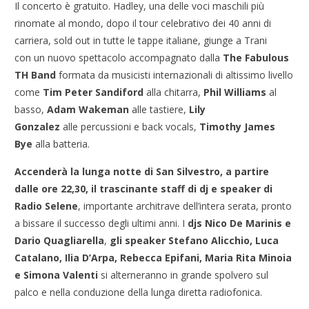
Il concerto è gratuito. Hadley, una delle voci maschili più
rinomate al mondo, dopo il tour celebrativo dei 40 anni di
carriera, sold out in tutte le tappe italiane, giunge a Trani
con un nuovo spettacolo accompagnato dalla
The Fabulous
TH Band
formata da musicisti internazionali di altissimo livello
come
Tim Peter Sandiford
alla chitarra,
Phil Williams
al
basso,
Adam Wakeman
alle tastiere,
Lily
Gonzalez
alle percussioni e back vocals,
Timothy James
Bye
alla batteria.
Accenderà la
lunga notte di San Silvestro, a partire
dalle ore 22,30,
il trascinante staff di dj e speaker di
Radio Selene
, importante architrave dell’intera serata, pronto
a bissare il successo degli ultimi anni. I
djs Nico De Marinis e
Dario Quagliarella
,
gli speaker Stefano Alicchio, Luca
Catalano, Ilia D’Arpa, Rebecca Epifani, Maria Rita Minoia
e Simona Valenti
si alterneranno in grande spolvero sul
palco e nella conduzione della lunga diretta radiofonica.