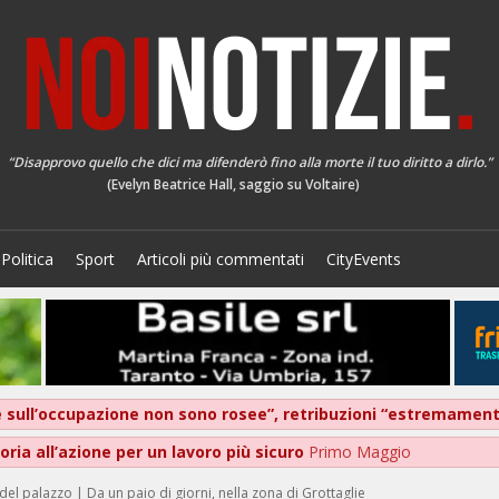
“Disapprovo quello che dici ma difenderò fino alla morte il tuo diritto a dirlo.”
(Evelyn Beatrice Hall, saggio su Voltaire)
Politica
Sport
Articoli più commentati
CityEvents
ive sull’occupazione non sono rosee”, retribuzioni “estremame
ria all’azione per un lavoro più sicuro
Primo Maggio
 del palazzo | Da un paio di giorni, nella zona di Grottaglie