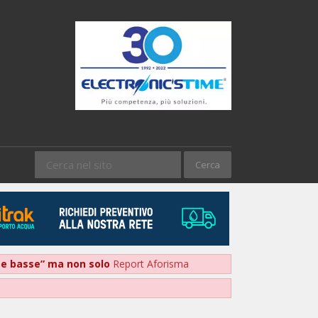
nte basse” ma non solo
Report Aforisma