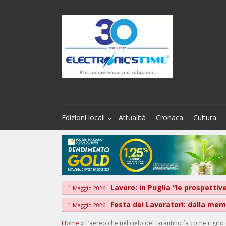
Edizioni locali
Attualità
Cronaca
Cultura
Lavoro: in Puglia “le prospett
1 Maggio 2026
Festa dei Lavoratori: dalla memo
1 Maggio 2026
Home
»
L’aereo che nel cielo del tarantino fa come il giro