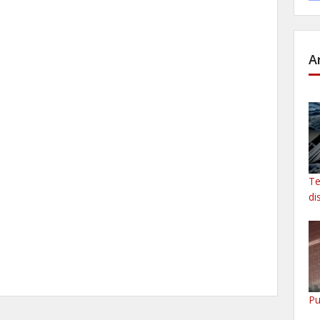
A
Te
di
Pu